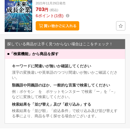
2021年11月29日発売
703
円
(税込)
6
ポイント
1倍
探している商品が上手く見つからない場合はここをチェック！
■
「検索機能」から商品を探す
キーワードに間違いが無いか確認してください
漢字の変換違いや英単語のつづり間違いが無いかご確認くださ
い。
類義語や同義語のほか、一般的な言葉で検索してください
例：ポケモン を ポケットモンスター で検索「ー」を「−」
などに変換して検索してください。
検索結果を「並び替え」及び「絞り込み」する
検索結果を「並び順」「絞込条件」で絞り込み及び並び替えす
る事により、商品を早く探せる場合がございます。