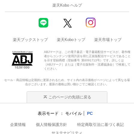
楽天Kobo ヘルプ
楽天ブックストップ
楽天Koboトップ
楽天市場トップ
ABJマークは、この電子書店・電子書籍配信サービスが、著作権
者からコンテンツ使用許諾を得た正規版配信サービスであること
を示す登録商標（登録番号 第6091713号）です。詳しくは
［ABJマーク］または［電子出版制作・流通協議会］で検索して
ください。
セール・商品情報は定期的に更新されるため、サイト内の表示価格がページによって異なる場
合がございます。最新の価格は買い物かごでご確認ください。
このページの先頭に戻る
表示モード
モバイル
PC
企業情報
個人情報保護方針
特定商取引法に基づく表記
サステナビリティ