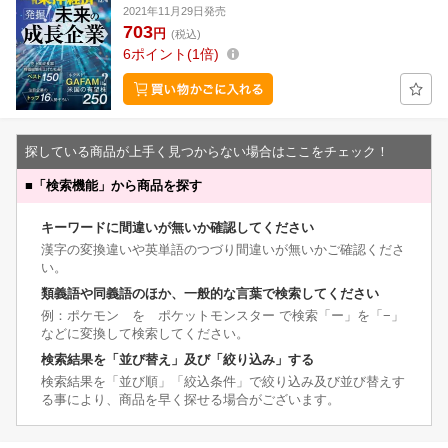
2021年11月29日発売
703
円
(税込)
6
ポイント
1倍
探している商品が上手く見つからない場合はここをチェック！
■
「検索機能」から商品を探す
キーワードに間違いが無いか確認してください
漢字の変換違いや英単語のつづり間違いが無いかご確認くださ
い。
類義語や同義語のほか、一般的な言葉で検索してください
例：ポケモン を ポケットモンスター で検索「ー」を「−」
などに変換して検索してください。
検索結果を「並び替え」及び「絞り込み」する
検索結果を「並び順」「絞込条件」で絞り込み及び並び替えす
る事により、商品を早く探せる場合がございます。