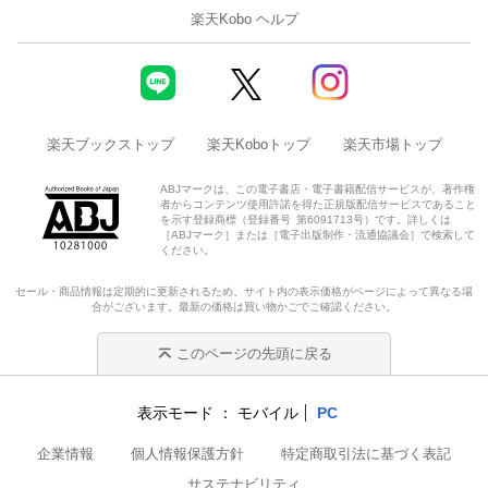
楽天Kobo ヘルプ
楽天ブックストップ
楽天Koboトップ
楽天市場トップ
ABJマークは、この電子書店・電子書籍配信サービスが、著作権
者からコンテンツ使用許諾を得た正規版配信サービスであること
を示す登録商標（登録番号 第6091713号）です。詳しくは
［ABJマーク］または［電子出版制作・流通協議会］で検索して
ください。
セール・商品情報は定期的に更新されるため、サイト内の表示価格がページによって異なる場
合がございます。最新の価格は買い物かごでご確認ください。
このページの先頭に戻る
表示モード
モバイル
PC
企業情報
個人情報保護方針
特定商取引法に基づく表記
サステナビリティ