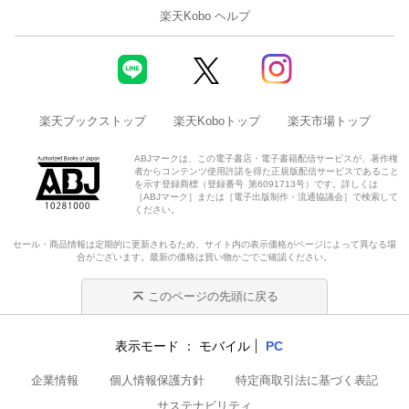
楽天Kobo ヘルプ
楽天ブックストップ
楽天Koboトップ
楽天市場トップ
ABJマークは、この電子書店・電子書籍配信サービスが、著作権
者からコンテンツ使用許諾を得た正規版配信サービスであること
を示す登録商標（登録番号 第6091713号）です。詳しくは
［ABJマーク］または［電子出版制作・流通協議会］で検索して
ください。
セール・商品情報は定期的に更新されるため、サイト内の表示価格がページによって異なる場
合がございます。最新の価格は買い物かごでご確認ください。
このページの先頭に戻る
表示モード
モバイル
PC
企業情報
個人情報保護方針
特定商取引法に基づく表記
サステナビリティ