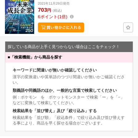
2021年11月29日発売
703
円
(税込)
6
ポイント
1倍
探している商品が上手く見つからない場合はここをチェック！
■
「検索機能」から商品を探す
キーワードに間違いが無いか確認してください
漢字の変換違いや英単語のつづり間違いが無いかご確認くださ
い。
類義語や同義語のほか、一般的な言葉で検索してください
例：ポケモン を ポケットモンスター で検索「ー」を「−」
などに変換して検索してください。
検索結果を「並び替え」及び「絞り込み」する
検索結果を「並び順」「絞込条件」で絞り込み及び並び替えす
る事により、商品を早く探せる場合がございます。