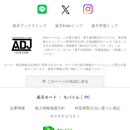
楽天ブックストップ
楽天Koboトップ
楽天市場トップ
ABJマークは、この電子書店・電子書籍配信サービスが、著作権
者からコンテンツ使用許諾を得た正規版配信サービスであること
を示す登録商標（登録番号 第6091713号）です。詳しくは
［ABJマーク］または［電子出版制作・流通協議会］で検索して
ください。
セール・商品情報は定期的に更新されるため、サイト内の表示価格がページによって異なる場
合がございます。最新の価格は買い物かごでご確認ください。
このページの先頭に戻る
表示モード
モバイル
PC
企業情報
個人情報保護方針
特定商取引法に基づく表記
サステナビリティ