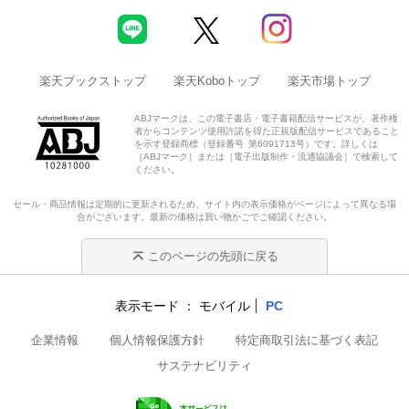
楽天ブックストップ
楽天Koboトップ
楽天市場トップ
ABJマークは、この電子書店・電子書籍配信サービスが、著作権
者からコンテンツ使用許諾を得た正規版配信サービスであること
を示す登録商標（登録番号 第6091713号）です。詳しくは
［ABJマーク］または［電子出版制作・流通協議会］で検索して
ください。
セール・商品情報は定期的に更新されるため、サイト内の表示価格がページによって異なる場
合がございます。最新の価格は買い物かごでご確認ください。
このページの先頭に戻る
表示モード
モバイル
PC
企業情報
個人情報保護方針
特定商取引法に基づく表記
サステナビリティ