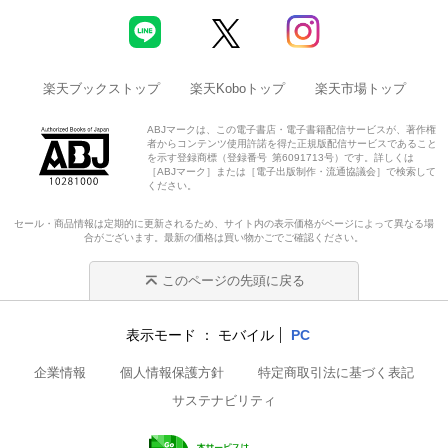
楽天ブックストップ
楽天Koboトップ
楽天市場トップ
ABJマークは、この電子書店・電子書籍配信サービスが、著作権
者からコンテンツ使用許諾を得た正規版配信サービスであること
を示す登録商標（登録番号 第6091713号）です。詳しくは
［ABJマーク］または［電子出版制作・流通協議会］で検索して
ください。
セール・商品情報は定期的に更新されるため、サイト内の表示価格がページによって異なる場
合がございます。最新の価格は買い物かごでご確認ください。
このページの先頭に戻る
表示モード
モバイル
PC
企業情報
個人情報保護方針
特定商取引法に基づく表記
サステナビリティ