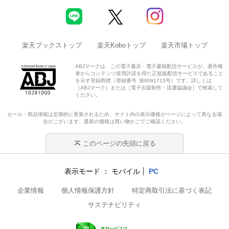
楽天ブックストップ
楽天Koboトップ
楽天市場トップ
ABJマークは、この電子書店・電子書籍配信サービスが、著作権
者からコンテンツ使用許諾を得た正規版配信サービスであること
を示す登録商標（登録番号 第6091713号）です。詳しくは
［ABJマーク］または［電子出版制作・流通協議会］で検索して
ください。
セール・商品情報は定期的に更新されるため、サイト内の表示価格がページによって異なる場
合がございます。最新の価格は買い物かごでご確認ください。
このページの先頭に戻る
表示モード
モバイル
PC
企業情報
個人情報保護方針
特定商取引法に基づく表記
サステナビリティ