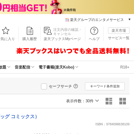
楽天グループのエンタメサービス
本/ゲーム/CD/DVD
注文内容の確認・
楽天市場
キャンセル
楽天ブックス
サービス一覧
お気に入り
購入履歴
楽天ブックスMyページ
ヘルプ
電子書籍
楽天Kobo
雑誌読み放題
楽天マガジン
放題
音楽配信
電子書籍(楽天Kobo)
R18+
音楽配信
楽天ミュージック
動画配信
セーフサーチ
キーワード条件追加
楽天TV
動画配信ガイド
表示件数：
30件
Rakuten PLAY
無料テレビ
ッグ コミックス）
Rチャンネル
ISBN：9784098638109
チケット