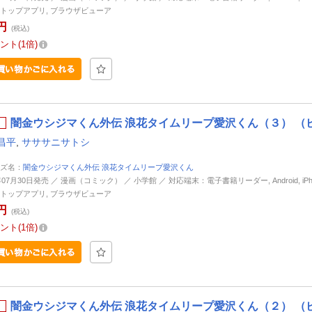
トップアプリ, ブラウザビューア
円
(税込)
ント
1倍
闇金ウシジマくん外伝 浪花タイムリープ愛沢くん（３） （
昌平
,
サササニサトシ
ズ名：
闇金ウシジマくん外伝 浪花タイムリープ愛沢くん
年07月30日発売 ／ 漫画（コミック） ／ 小学館 ／ 対応端末：電子書籍リーダー, Android, iPhone
トップアプリ, ブラウザビューア
円
(税込)
ント
1倍
闇金ウシジマくん外伝 浪花タイムリープ愛沢くん（２） （