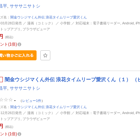
昌平
,
サササニサトシ
ズ名：
闇金ウシジマくん外伝 浪花タイムリープ愛沢くん
年03月28日発売 ／ 漫画（コミック） ／ 小学館 ／ 対応端末：電子書籍リーダー, Android, iPhone
トップアプリ, ブラウザビューア
円
(税込)
ント
1倍
闇金ウシジマくん外伝 浪花タイムリープ愛沢くん（１） （
昌平
,
サササニサトシ
-
（
レビュー1件
）
ズ名：
闇金ウシジマくん外伝 浪花タイムリープ愛沢くん
年12月26日発売 ／ 漫画（コミック） ／ 小学館 ／ 対応端末：電子書籍リーダー, Android, iPhone
トップアプリ, ブラウザビューア
円
(税込)
ント
1倍