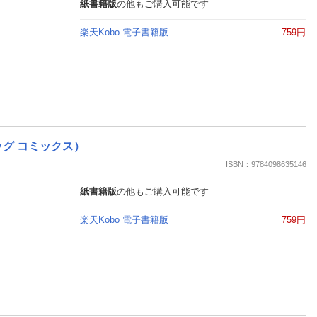
楽天チケット
紙書籍版
の他もご購入可能です
エンタメニュース
楽天Kobo 電子書籍版
759円
推し楽
ッグ コミックス）
ISBN：9784098635146
紙書籍版
の他もご購入可能です
楽天Kobo 電子書籍版
759円