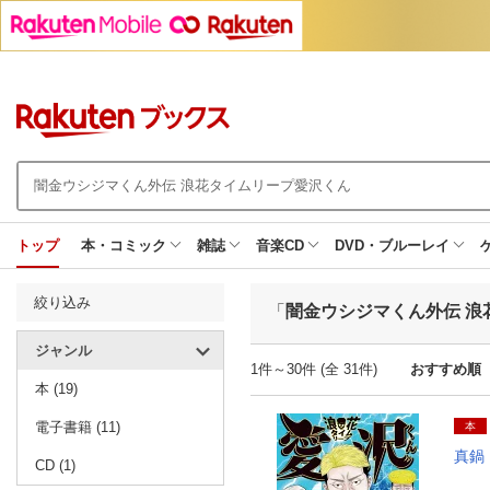
トップ
本・コミック
雑誌
音楽CD
DVD・ブルーレイ
絞り込み
「
闇金ウシジマくん外伝 浪
ジャンル
1件～30件 (全 31件)
おすすめ順
本 (19)
電子書籍 (11)
本
真鍋
CD (1)