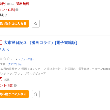
65円
送料無料
(税込)
イント
1倍
庫あり
大市民日記 3 （漫画ゴラク）[電子書籍版]
きみお
-
（
レビュー2件
）
ズ名：
大市民日記
年12月06日発売 ／ 漫画（コミック） ／ 日本文芸社 ／ 対応端末：電子書籍リーダー, Android, i
d, デスクトップアプリ, ブラウザビューア
円
(税込)
ント
1倍