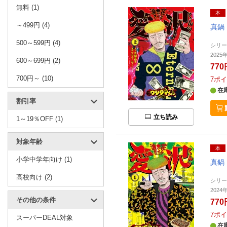
無料 (1)
本
～499円 (4)
真鍋
500～599円 (4)
シリ
2025
600～699円 (2)
770
700円～ (10)
7
ポイ
在
割引率
立ち読み
1～19％OFF (1)
対象年齢
本
小学中学年向け (1)
真鍋
高校向け (2)
シリ
2024
その他の条件
770
7
ポイ
スーパーDEAL対象
在