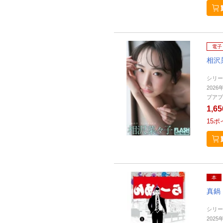
電子
相沢
シリー
2026
プアプ
1,6
15
ポ
本
真鍋
シリ
202