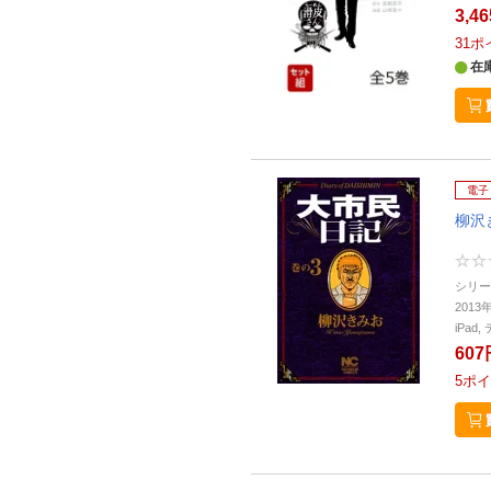
3,4
31
ポ
在
電子
柳沢
シリー
2013
iPa
607
5
ポイ