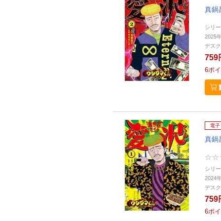
真鍋
シリー
2025
デスク
759
6
ポイ
電子
真鍋
シリー
2024
デスク
759
6
ポイ