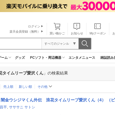
ログイン
楽天会員登録（無料）
買い物かご
お知らせ
Myクーポン
すべてのジャンル
ゲーム
グッズ
PCソフト・周辺機器
エンタメニュース
雑誌読み
花タイムリープ愛沢くん
」の検索結果
売上順
新しい順
その他
闇金ウシジマくん外伝 浪花タイムリープ愛沢くん（4） （ビ
 昌平
,
サササニ サトシ