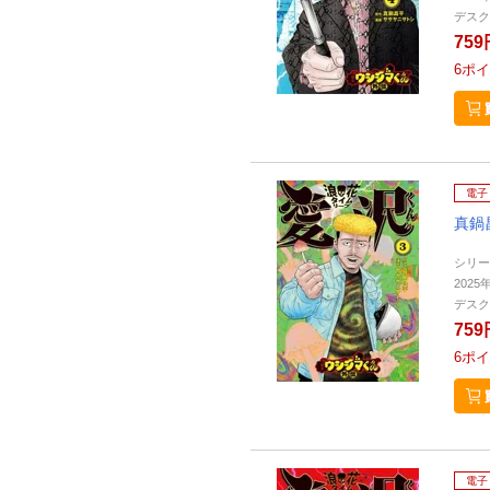
デスク
759
6
ポイ
電子
真鍋
シリー
2025
デスク
759
6
ポイ
電子