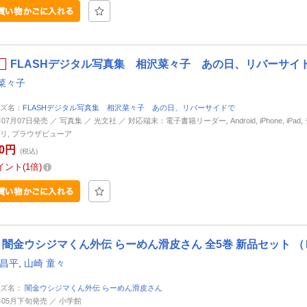
FLASHデジタル写真集 相沢菜々子 あの日、リバーサイドで
菜々子
ズ名：
FLASHデジタル写真集 相沢菜々子 あの日、リバーサイドで
年07月07日発売 ／ 写真集 ／ 光文社 ／ 対応端末：電子書籍リーダー, Android, iPhone, iPad
リ, ブラウザビューア
50円
(税込)
イント
1倍
闇金ウシジマくん外伝 らーめん滑皮さん 全5巻 新品セット 
 昌平
,
山崎 童々
ーズ名：
闇金ウシジマくん外伝 らーめん滑皮さん
5年05月下旬発売 ／ 小学館