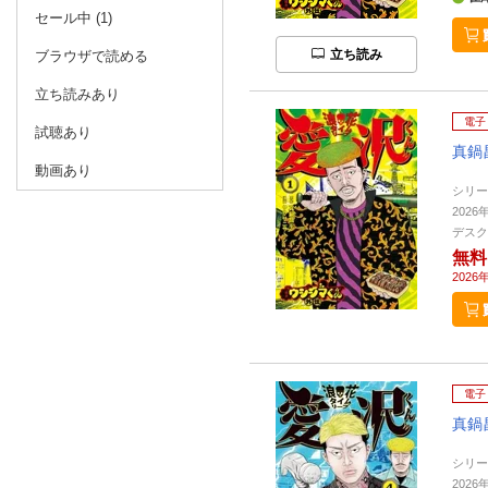
セール中 (1)
立ち読み
ブラウザで読める
立ち読みあり
電子
試聴あり
真鍋
動画あり
シリー
2026
デスク
無料
2026
電子
真鍋
シリー
2026