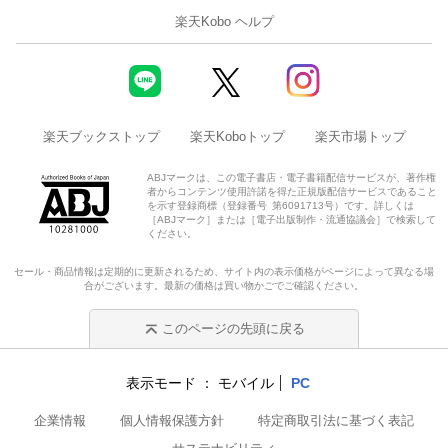
楽天Kobo ヘルプ
楽天ブックストップ
楽天Koboトップ
楽天市場トップ
ABJマークは、この電子書店・電子書籍配信サービスが、著作権
者からコンテンツ使用許諾を得た正規版配信サービスであること
を示す登録商標（登録番号 第6091713号）です。詳しくは
［ABJマーク］または［電子出版制作・流通協議会］で検索して
ください。
セール・商品情報は定期的に更新されるため、サイト内の表示価格がページによって異なる場
合がございます。最新の価格は買い物かごでご確認ください。
このページの先頭に戻る
表示モード
モバイル
PC
企業情報
個人情報保護方針
特定商取引法に基づく表記