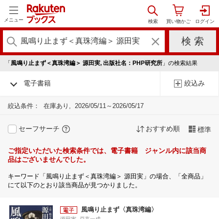
メニュー
「
風鳴り止まず＜真珠湾編＞ 源田実, 出版社名：PHP研究所
」の検索結果
電子書籍
絞込み
絞込条件：
在庫あり
2026/05/11～2026/05/17
セーフサーチ
おすすめ順
標準
ご指定いただいた検索条件では、電子書籍 ジャンル内に該当商
品はございませんでした。
キーワード「風鳴り止まず＜真珠湾編＞ 源田実」の場合、「全商品」
にて以下のとおり該当商品が見つかりました。
風鳴り止まず〈真珠湾編〉