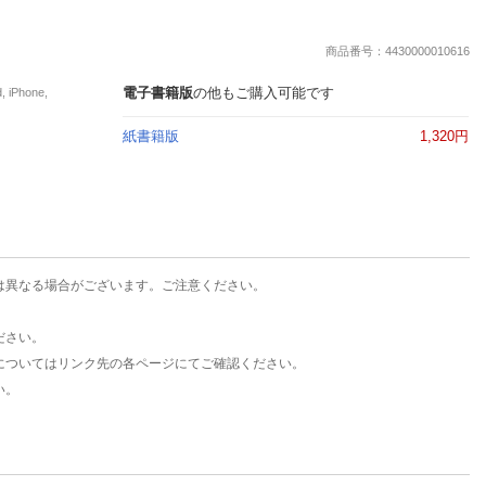
楽天チケット
エンタメニュース
商品番号：4430000010616
推し楽
電子書籍版
の他もご購入可能です
Phone,
紙書籍版
1,320円
は異なる場合がございます。ご注意ください。
ださい。
についてはリンク先の各ページにてご確認ください。
い。