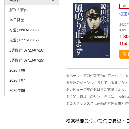
電子
新刊 / 新作
源田
本日発売
2020
今週(08/03-08/08)
iPa
1,3
先週(07/27-08/02)
11
ポ
2週間前(07/20-07/26)
3週間前(07/13-07/19)
2026年08月
※ページの更新が定期的に行われている
2026年07月
※複数のジャンルに属している商品があ
※レビューの星の数は更新状況により、
2026年06月
※「楽天市場」のリンク先には、お探し
※楽天ブックスでは商品の本体価格と消
検索機能についてのご要望・