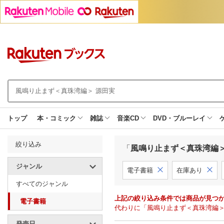
トップ
本・コミック
雑誌
音楽CD
DVD・ブルーレイ
絞り込み
「
風鳴り止まず＜真珠湾編＞
ジャンル
電子書籍
在庫あり
すべてのジャンル
上記の絞り込み条件では商品が見つ
電子書籍
代わりに「風鳴り止まず＜真珠湾編＞
発売日