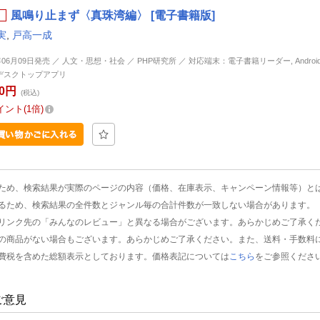
風鳴り止まず〈真珠湾編〉 [電子書籍版]
実
,
戸高一成
年06月09日発売 ／ 人文・思想・社会 ／ PHP研究所 ／ 対応端末：電子書籍リーダー, Android, i
d, デスクトップアプリ
00円
(税込)
イント
1倍
ため、検索結果が実際のページの内容（価格、在庫表示、キャンペーン情報等）と
るため、検索結果の全件数とジャンル毎の合計件数が一致しない場合があります。
リンク先の「みんなのレビュー」と異なる場合がございます。あらかじめご了承く
の商品がない場合もございます。あらかじめご了承ください。また、送料・手数料
費税を含めた総額表示としております。価格表記については
こちら
をご参照くださ
ご意見