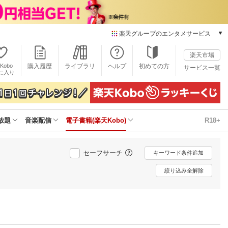
楽天グループのエンタメサービス
電子書籍
楽天市場
楽天Kobo
Kobo
購入履歴
ライブラリ
ヘルプ
初めての方
サービス一覧
本/ゲーム/CD/DVD
に入り
楽天ブックス
雑誌読み放題
楽天マガジン
放題
音楽配信
電子書籍(楽天Kobo)
R18+
音楽配信
楽天ミュージック
動画配信
セーフサーチ
キーワード条件追加
楽天TV
動画配信ガイド
絞り込み全解除
Rakuten PLAY
無料テレビ
Rチャンネル
チケット