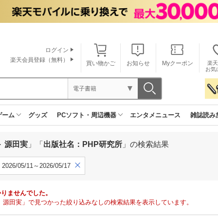
ログイン
楽天会員登録（無料）
買い物かご
お知らせ
Myクーポン
楽天
お気
電子書籍
ゲーム
グッズ
PCソフト・周辺機器
エンタメニュース
雑誌読み
 源田実
」「
出版社名：PHP研究所
」の検索結果
2026/05/11～2026/05/17
かりませんでした。
 源田実」で見つかった絞り込みなしの検索結果を表示しています。