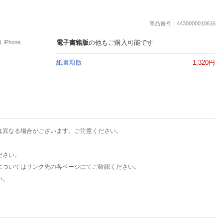
楽天チケット
エンタメニュース
商品番号：4430000010616
推し楽
電子書籍版
の他もご購入可能です
Phone,
紙書籍版
1,320円
は異なる場合がございます。ご注意ください。
ださい。
についてはリンク先の各ページにてご確認ください。
い。