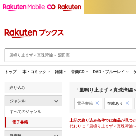
トップ
本・コミック
雑誌
音楽CD
DVD・ブルーレイ
絞り込み
「
風鳴り止まず＜真珠湾編＞
ジャンル
電子書籍
在庫あり
すべてのジャンル
上記の絞り込み条件では商品が見つ
電子書籍
代わりに「風鳴り止まず＜真珠湾編＞
発売日