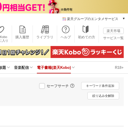
楽天グループのエンタメサービス
電子書籍
楽天市場
楽天Kobo
Kobo
購入履歴
ライブラリ
ヘルプ
初めての方
サービス一覧
本/ゲーム/CD/DVD
に入り
楽天ブックス
雑誌読み放題
楽天マガジン
放題
音楽配信
電子書籍(楽天Kobo)
R18+
音楽配信
楽天ミュージック
動画配信
セーフサーチ
キーワード条件追加
楽天TV
動画配信ガイド
絞り込み全解除
Rakuten PLAY
無料テレビ
Rチャンネル
チケット