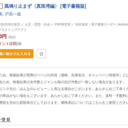
風鳴り止まず〈真珠湾編〉 [電子書籍版]
実
,
戸高一成
年06月09日発売 ／ 人文・思想・社会 ／ PHP研究所 ／ 対応端末：電子書籍リーダー, Android, i
d, デスクトップアプリ
00円
(税込)
イント
1倍
ため、検索結果が実際のページの内容（価格、在庫表示、キャンペーン情報等）と
るため、検索結果の全件数とジャンル毎の合計件数が一致しない場合があります。
リンク先の「みんなのレビュー」と異なる場合がございます。あらかじめご了承く
の商品がない場合もございます。あらかじめご了承ください。また、送料・手数料
費税を含めた総額表示としております。価格表記については
こちら
をご参照くださ
ご意見