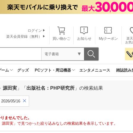
ログイン
楽天会員登録（無料）
買い物かご
お知らせ
Myクーポン
楽天
お気
電子書籍
ゲーム
グッズ
PCソフト・周辺機器
エンタメニュース
雑誌読み
 源田実
」「
出版社名：PHP研究所
」の検索結果
2026/05/16
かりませんでした。
 源田実」で見つかった絞り込みなしの検索結果を表示しています。