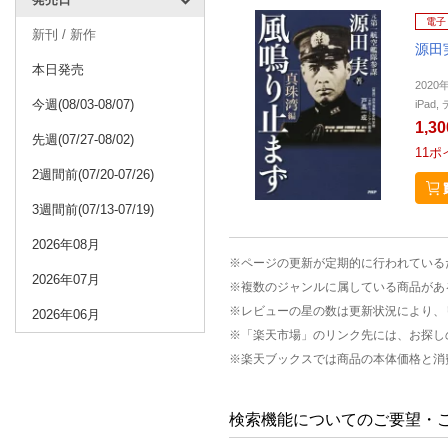
電子
新刊 / 新作
源田
本日発売
2020
今週(08/03-08/07)
iPa
1,3
先週(07/27-08/02)
11
ポ
2週間前(07/20-07/26)
3週間前(07/13-07/19)
2026年08月
※ページの更新が定期的に行われている
2026年07月
※複数のジャンルに属している商品があ
※レビューの星の数は更新状況により、
2026年06月
※「楽天市場」のリンク先には、お探し
※楽天ブックスでは商品の本体価格と消
検索機能についてのご要望・