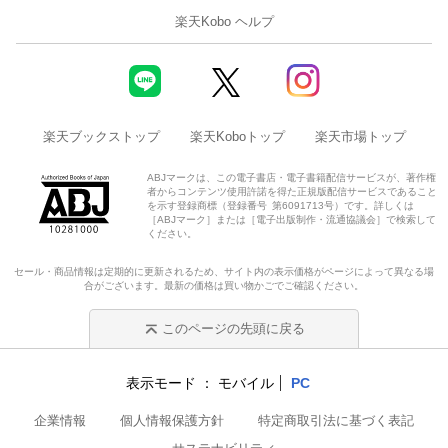
楽天Kobo ヘルプ
楽天ブックストップ
楽天Koboトップ
楽天市場トップ
ABJマークは、この電子書店・電子書籍配信サービスが、著作権
者からコンテンツ使用許諾を得た正規版配信サービスであること
を示す登録商標（登録番号 第6091713号）です。詳しくは
［ABJマーク］または［電子出版制作・流通協議会］で検索して
ください。
セール・商品情報は定期的に更新されるため、サイト内の表示価格がページによって異なる場
合がございます。最新の価格は買い物かごでご確認ください。
このページの先頭に戻る
表示モード
モバイル
PC
企業情報
個人情報保護方針
特定商取引法に基づく表記