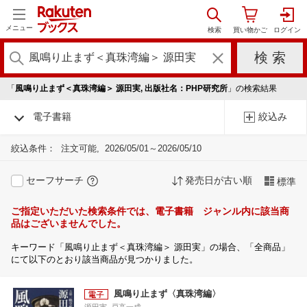
メニュー
「
風鳴り止まず＜真珠湾編＞ 源田実, 出版社名：PHP研究所
」の検索結果
電子書籍
絞込み
絞込条件：
注文可能
2026/05/01～2026/05/10
セーフサーチ
発売日が古い順
標準
ご指定いただいた検索条件では、電子書籍 ジャンル内に該当商
品はございませんでした。
キーワード「風鳴り止まず＜真珠湾編＞ 源田実」の場合、「全商品」
にて以下のとおり該当商品が見つかりました。
風鳴り止まず〈真珠湾編〉