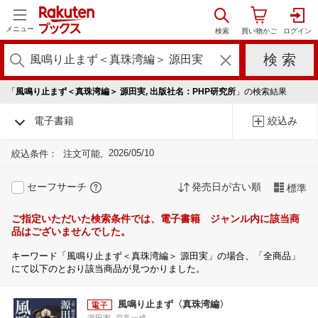
メニュー
「
風鳴り止まず＜真珠湾編＞ 源田実, 出版社名：PHP研究所
」の検索結果
電子書籍
絞込み
2026/05/10
絞込条件：
注文可能
セーフサーチ
発売日が古い順
標準
ご指定いただいた検索条件では、電子書籍 ジャンル内に該当商
品はございませんでした。
キーワード「風鳴り止まず＜真珠湾編＞ 源田実」の場合、「全商品」
にて以下のとおり該当商品が見つかりました。
風鳴り止まず〈真珠湾編〉