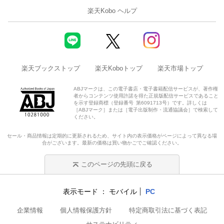
楽天Kobo ヘルプ
楽天ブックストップ
楽天Koboトップ
楽天市場トップ
ABJマークは、この電子書店・電子書籍配信サービスが、著作権
者からコンテンツ使用許諾を得た正規版配信サービスであること
を示す登録商標（登録番号 第6091713号）です。詳しくは
［ABJマーク］または［電子出版制作・流通協議会］で検索して
ください。
セール・商品情報は定期的に更新されるため、サイト内の表示価格がページによって異なる場
合がございます。最新の価格は買い物かごでご確認ください。
このページの先頭に戻る
表示モード
モバイル
PC
企業情報
個人情報保護方針
特定商取引法に基づく表記