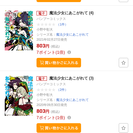
魔法少女にあこがれて (4)
バンブーコミックス
（1件）
小野中彰大
シリーズ名：
魔法少女にあこがれて
2021年02月27日発売
803
円
(税込)
7
ポイント
1倍
魔法少女にあこがれて (3)
バンブーコミックス
（2件）
小野中彰大
シリーズ名：
魔法少女にあこがれて
2020年09月30日発売
803
円
(税込)
7
ポイント
1倍