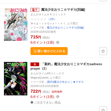
魔法少女おりこ☆マギカ[別編]
まんがタイムＫＲコミックス
（2件）
ＭａｇｉｃａＱｕａｒｔｅｔ, ムラ黒江
シリーズ名：
魔法少女おりこ☆マギカ[別編]
2015年10月02日発売
715
円
(税込)
6
ポイント
1倍
「新約」魔法少女おりこ☆マギカsadness
prayer（2）
まんがタイムKRコミックス
MagicaQuartet, ムラ黒江
シリーズ名：
[新約]魔法少女おりこ★マギカ
2015年12月12日頃発売
722
円
(税込)
送料無料
6
ポイント
1倍
ご注文できない商品