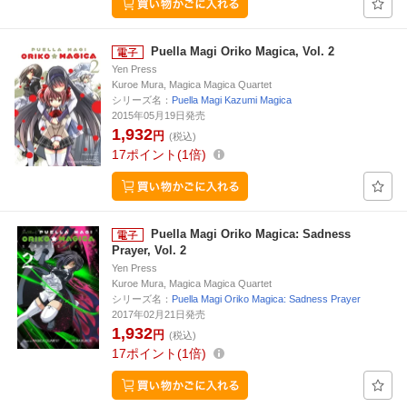
Puella Magi Oriko Magica, Vol. 2
Yen Press
Kuroe Mura, Magica Magica Quartet
シリーズ名：
Puella Magi Kazumi Magica
2015年05月19日発売
1,932
円
(税込)
17
ポイント
1倍
Puella Magi Oriko Magica: Sadness
Prayer, Vol. 2
Yen Press
Kuroe Mura, Magica Magica Quartet
シリーズ名：
Puella Magi Oriko Magica: Sadness Prayer
2017年02月21日発売
1,932
円
(税込)
17
ポイント
1倍