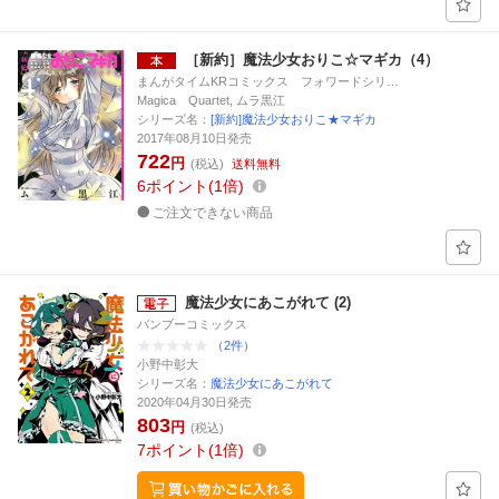
［新約］魔法少女おりこ☆マギカ（4）
まんがタイムKRコミックス フォワードシリ…
Magica Quartet, ムラ黒江
シリーズ名：
[新約]魔法少女おりこ★マギカ
2017年08月10日発売
722
円
(税込)
送料無料
6
ポイント
1倍
ご注文できない商品
魔法少女にあこがれて (2)
バンブーコミックス
（2件）
小野中彰大
シリーズ名：
魔法少女にあこがれて
2020年04月30日発売
803
円
(税込)
7
ポイント
1倍