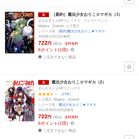
［新約］魔法少女おりこ☆マギカ（3）
まんがタイムKRコミックス フォワードシリ…
Magica Quartet, ムラ黒江
シリーズ名：
[新約]魔法少女おりこ★マギカ
2016年12月12日発売
722
円
(税込)
送料無料
6
ポイント
1倍
ご注文できない商品
魔法少女おりこ☆マギカ（2）
まんがタイムKRコミックス
（27件）
ムラ黒江, Magica Quartet
シリーズ名：
魔法少女おりこ★マギカ
2011年06月13日頃発売
722
円
(税込)
送料無料
6
ポイント
1倍
ご注文できない商品