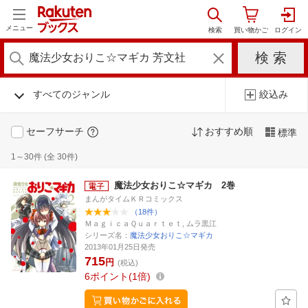
メニュー
すべてのジャンル
絞込み
セーフサーチ
おすすめ順
標準
1～30件 (全 30件)
魔法少女おりこ☆マギカ 2巻
まんがタイムＫＲコミックス
（18件）
ＭａｇｉｃａＱｕａｒｔｅｔ, ムラ黒江
シリーズ名：
魔法少女おりこ☆マギカ
2013年01月25日発売
715
円
(税込)
6
ポイント
1倍