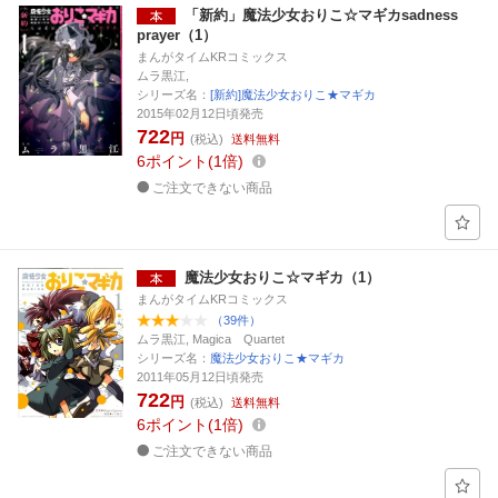
「新約」魔法少女おりこ☆マギカsadness
prayer（1）
まんがタイムKRコミックス
ムラ黒江,
シリーズ名：
[新約]魔法少女おりこ★マギカ
2015年02月12日頃発売
722
円
(税込)
送料無料
6
ポイント
1倍
ご注文できない商品
魔法少女おりこ☆マギカ（1）
まんがタイムKRコミックス
（39件）
ムラ黒江, Magica Quartet
シリーズ名：
魔法少女おりこ★マギカ
2011年05月12日頃発売
722
円
(税込)
送料無料
6
ポイント
1倍
ご注文できない商品