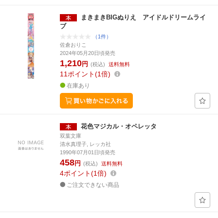
まきまきBIGぬりえ アイドルドリームライ
ブ
（1件）
佐倉おりこ
2024年05月20日頃発売
1,210
円
(税込)
送料無料
11
ポイント
1倍
在庫あり
花色マジカル・オペレッタ
双葉文庫
清水真理子, レッカ社
1990年07月01日頃発売
458
円
(税込)
送料無料
4
ポイント
1倍
ご注文できない商品