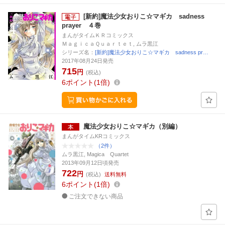
[新約]魔法少女おりこ☆マギカ sadness
prayer ４巻
まんがタイムＫＲコミックス
ＭａｇｉｃａＱｕａｒｔｅｔ, ムラ黒江
シリーズ名：
[新約]魔法少女おりこ☆マギカ sadness pr…
2017年08月24日発売
715
円
(税込)
6
ポイント
1倍
魔法少女おりこ☆マギカ（別編）
まんがタイムKRコミックス
（2件）
ムラ黒江, Magica Quartet
2013年09月12日頃発売
722
円
(税込)
送料無料
6
ポイント
1倍
ご注文できない商品