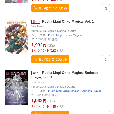
Puella Magi Oriko Magica, Vol. 1
Yen Press
Kuroe Mura, Magica Magica Quartet
シリーズ名：
Puella Magi Kazumi Magica
2015年05月19日発売
1,932
円
(税込)
17
ポイント
1倍
Puella Magi Oriko Magica: Sadness
Prayer, Vol. 1
Yen Press
Kuroe Mura, Magica Magica Quartet
シリーズ名：
Puella Magi Oriko Magica: Sadness Prayer
2016年11月22日発売
1,932
円
(税込)
17
ポイント
1倍