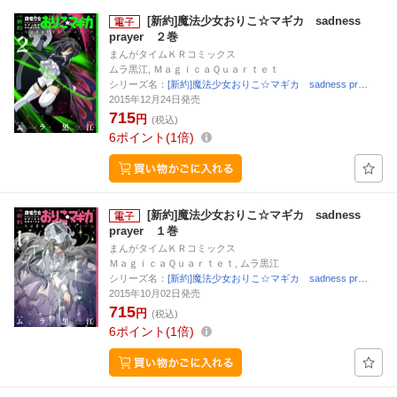
[新約]魔法少女おりこ☆マギカ sadness
prayer ２巻
まんがタイムＫＲコミックス
ムラ黒江, ＭａｇｉｃａＱｕａｒｔｅｔ
シリーズ名：
[新約]魔法少女おりこ☆マギカ sadness pr…
2015年12月24日発売
715
円
(税込)
6
ポイント
1倍
[新約]魔法少女おりこ☆マギカ sadness
prayer １巻
まんがタイムＫＲコミックス
ＭａｇｉｃａＱｕａｒｔｅｔ, ムラ黒江
シリーズ名：
[新約]魔法少女おりこ☆マギカ sadness pr…
2015年10月02日発売
715
円
(税込)
6
ポイント
1倍