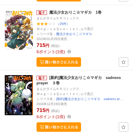
魔法少女おりこ☆マギカ 1巻
まんがタイムＫＲコミックス
（25件）
ＭａｇｉｃａＱｕａｒｔｅｔ, ムラ黒江
シリーズ名：
魔法少女おりこ☆マギカ
2013年01月25日発売
715
円
(税込)
6
ポイント
1倍
[新約]魔法少女おりこ☆マギカ sadness
prayer ３巻
まんがタイムＫＲコミックス
ＭａｇｉｃａＱｕａｒｔｅｔ, ムラ黒江
シリーズ名：
[新約]魔法少女おりこ☆マギカ sadness pr…
2016年12月19日発売
715
円
(税込)
6
ポイント
1倍