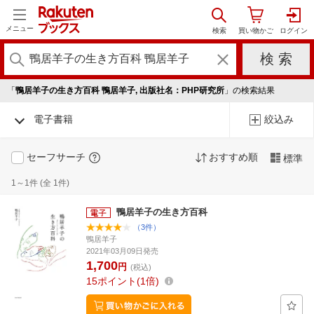
メニュー
「
鴨居羊子の生き方百科 鴨居羊子, 出版社名：PHP研究所
」の検索結果
電子書籍
絞込み
セーフサーチ
おすすめ順
標準
1～1件 (全 1件)
鴨居羊子の生き方百科
（3件）
鴨居羊子
2021年03月09日発売
1,700
円
(税込)
15
ポイント
1倍