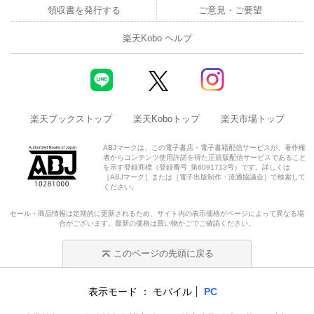
領収書を発行する
ご意見・ご要望
楽天Kobo ヘルプ
楽天ブックストップ
楽天Koboトップ
楽天市場トップ
ABJマークは、この電子書店・電子書籍配信サービスが、著作権
者からコンテンツ使用許諾を得た正規版配信サービスであること
を示す登録商標（登録番号 第6091713号）です。詳しくは
［ABJマーク］または［電子出版制作・流通協議会］で検索して
ください。
セール・商品情報は定期的に更新されるため、サイト内の表示価格がページによって異なる場
合がございます。最新の価格は買い物かごでご確認ください。
このページの先頭に戻る
表示モード
モバイル
PC