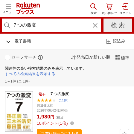
メニュー
電子書籍
絞込み
セーフサーチ
発売日が新しい順
標準
関連性の高い検索結果のみを表示しています。
すべての検索結果を表示する
1～1件 (全 1件)
７つの激変
（11件）
川邊健太郎
2026年06月24日発売
1,980
円
(税込)
18
ポイント
1倍