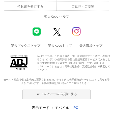
領収書を発行する
ご意見・ご要望
楽天Kobo ヘルプ
楽天ブックストップ
楽天Koboトップ
楽天市場トップ
ABJマークは、この電子書店・電子書籍配信サービスが、著作権
者からコンテンツ使用許諾を得た正規版配信サービスであること
を示す登録商標（登録番号 第6091713号）です。詳しくは
［ABJマーク］または［電子出版制作・流通協議会］で検索して
ください。
セール・商品情報は定期的に更新されるため、サイト内の表示価格がページによって異なる場
合がございます。最新の価格は買い物かごでご確認ください。
このページの先頭に戻る
表示モード
モバイル
PC