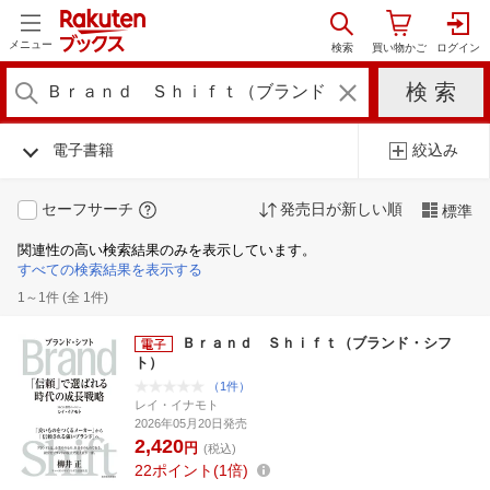
メニュー
電子書籍
絞込み
セーフサーチ
発売日が新しい順
標準
関連性の高い検索結果のみを表示しています。
すべての検索結果を表示する
1～1件 (全 1件)
Ｂｒａｎｄ Ｓｈｉｆｔ（ブランド・シフ
ト）
（1件）
レイ・イナモト
2026年05月20日発売
2,420
円
(税込)
22
ポイント
1倍