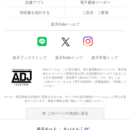
読書アプリ
電子書籍リーダー
領収書を発行する
ご意見・ご要望
楽天Kobo ヘルプ
楽天ブックストップ
楽天Koboトップ
楽天市場トップ
ABJマークは、この電子書店・電子書籍配信サービスが、著作権
者からコンテンツ使用許諾を得た正規版配信サービスであること
を示す登録商標（登録番号 第6091713号）です。詳しくは
［ABJマーク］または［電子出版制作・流通協議会］で検索して
ください。
セール・商品情報は定期的に更新されるため、サイト内の表示価格がページによって異なる場
合がございます。最新の価格は買い物かごでご確認ください。
このページの先頭に戻る
表示モード
モバイル
PC