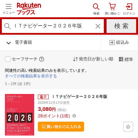
メニュー
電子書籍
絞込み
セーフサーチ
発売日が新しい順
標準
関連性の高い検索結果のみを表示しています。
すべての検索結果を表示する
1～1件 (全 1件)
ＩＴナビゲーター２０２６年版
2025年12月17日発売
3,080
円
(税込)
28
ポイント
1倍