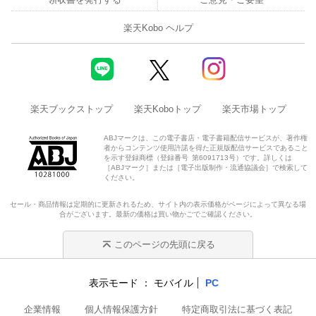
楽天Kobo ヘルプ
楽天ブックストップ
楽天Koboトップ
楽天市場トップ
ABJマークは、この電子書店・電子書籍配信サービスが、著作権
者からコンテンツ使用許諾を得た正規版配信サービスであること
を示す登録商標（登録番号 第6091713号）です。詳しくは
［ABJマーク］または［電子出版制作・流通協議会］で検索して
ください。
セール・商品情報は定期的に更新されるため、サイト内の表示価格がページによって異なる場
合がございます。最新の価格は買い物かごでご確認ください。
このページの先頭に戻る
表示モード
モバイル
PC
企業情報
個人情報保護方針
特定商取引法に基づく表記