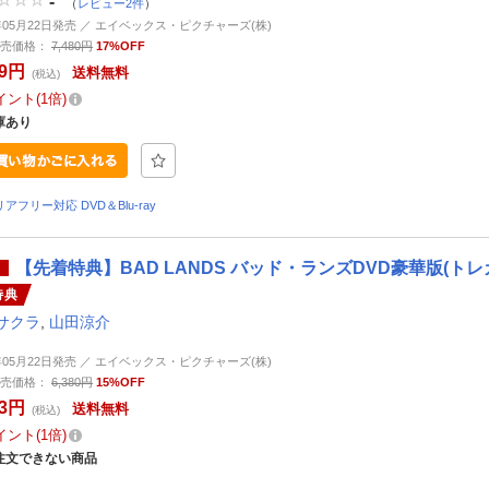
-
（
レビュー2件
）
4年05月22日発売 ／ エイベックス・ピクチャーズ(株)
売価格：
7,480円
17%OFF
79円
送料無料
(税込)
イント
1倍
庫あり
アフリー対応 DVD＆Blu-ray
【先着特典】BAD LANDS バッド・ランズDVD豪華版(トレカ
特典
サクラ
,
山田涼介
4年05月22日発売 ／ エイベックス・ピクチャーズ(株)
売価格：
6,380円
15%OFF
23円
送料無料
(税込)
イント
1倍
注文できない商品