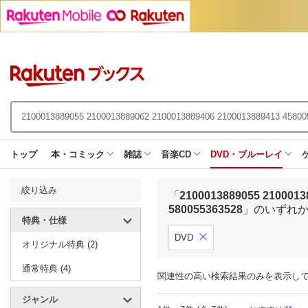
トップ
本・コミック
雑誌
音楽CD
DVD・ブルーレイ
絞り込み
「
2100013889055 2100013
580055363528
」のいずれ
特典・仕様
DVD
オリジナル特典 (2)
通常特典 (4)
関連性の高い検索結果のみを表示し
ジャンル