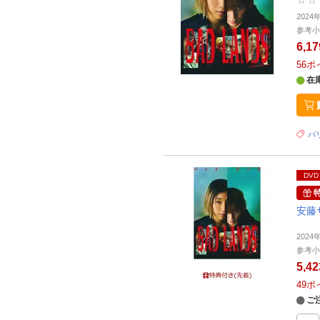
202
参考小
6,1
56
ポ
在
バリ
DVD
安藤
202
参考小
5,4
49
ポ
ご