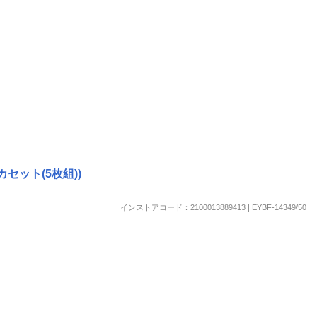
セット(5枚組))
インストアコード：2100013889413 | EYBF-14349/50