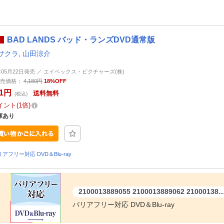
BAD LANDS バッド・ランズDVD通常版
サクラ
,
山田涼介
4年05月22日発売 ／ エイベックス・ピクチャーズ(株)
売価格：
4,180円
18%OFF
01円
送料無料
(税込)
イント
1倍
庫あり
アフリー対応 DVD＆Blu-ray
2100013889055 2100013889062 2100013889406 2100013889413 4580055363498 458005
バリアフリー対応 DVD＆Blu-ray