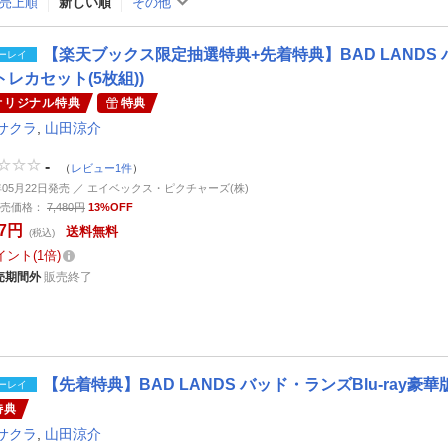
売上順
新しい順
その他
【楽天ブックス限定抽選特典+先着特典】BAD LANDS バッ
ーレイ
トレカセット(5枚組))
オリジナル特典
特典
サクラ
,
山田涼介
-
（
レビュー1件
）
4年05月22日発売 ／ エイベックス・ピクチャーズ(株)
売価格：
7,480円
13%OFF
07円
送料無料
(税込)
イント
1倍
売期間外
販売終了
【先着特典】BAD LANDS バッド・ランズBlu-ray豪華版
ーレイ
特典
サクラ
,
山田涼介