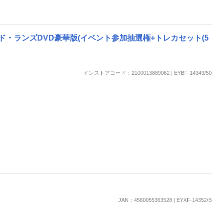
ッド・ランズDVD豪華版(イベント参加抽選権+トレカセット(5
インストアコード：2100013889062 | EYBF-14349/50
JAN：4580055363528 | EYXF-14352/B