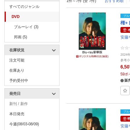
1件～7件 (全 7件)
おすすめ順
すべてのジャンル
ブル
DVD
権+
ブルーレイ (3)
邦画 (5)
安藤
在庫状況
202
注文可能
参考小
6,5
在庫あり
59
ポ
予約受付中
販
発売日
新刊 / 新作
ブル
本日発売
今週(08/03-08/09)
安藤