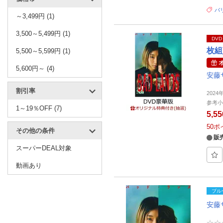
バリ
～3,499円 (1)
3,500～5,499円 (1)
DVD
枚組)
5,500～5,599円 (1)
5,600円～ (4)
安藤
割引率
202
参考小
1～19％OFF (7)
5,5
50
ポ
その他の条件
販
スーパーDEAL対象
動画あり
ブル
安藤