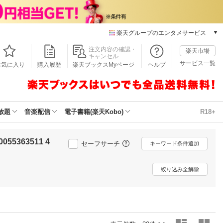
楽天グループのエンタメサービス
本/ゲーム/CD/DVD
注文内容の確認・
楽天市場
キャンセル
楽天ブックス
サービス一覧
お気に入り
購入履歴
楽天ブックスMyページ
ヘルプ
電子書籍
楽天Kobo
雑誌読み放題
楽天マガジン
放題
音楽配信
電子書籍(楽天Kobo)
R18+
音楽配信
楽天ミュージック
0055363511 4
動画配信
セーフサーチ
キーワード条件追加
楽天TV
動画配信ガイド
絞り込み全解除
Rakuten PLAY
無料テレビ
Rチャンネル
チケット