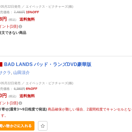
4年05月22日発売 ／ エイベックス・ピクチャーズ(株)
売価格：
7,480円
15%OFF
58円
送料無料
(税込)
イント
1倍
注文できない商品
BAD LANDS バッド・ランズDVD豪華版
サクラ
,
山田涼介
4年05月22日発売 ／ エイベックス・ピクチャーズ(株)
売価格：
6,380円
6%OFF
70円
送料無料
(税込)
イント
1倍
り寄せ(通常3〜9日程度で発送)
商品確保が難しい場合、2週間程度でキャンセルとな
ます。