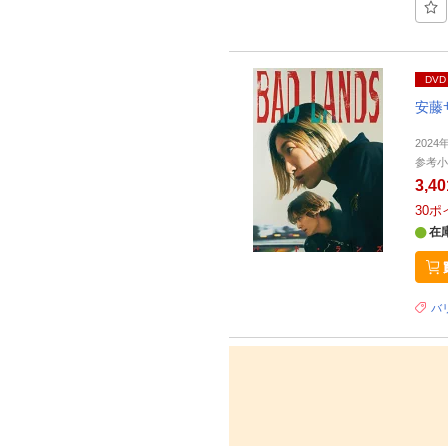
DVD
安藤
202
参考小
3,4
30
ポ
在
バリ