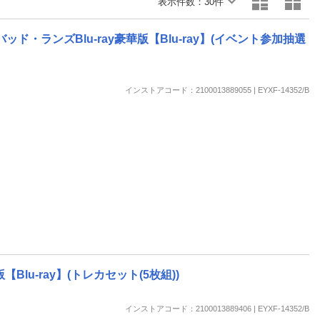
表示件数：
楽天チケット
30件
エンタメニュース
推し楽
ド・ランズBlu-ray豪華版【Blu-ray】(イベント参加抽選
インストアコード：2100013889055 | EYXF-14352/B
【Blu-ray】(トレカセット(5枚組))
インストアコード：2100013889406 | EYXF-14352/B