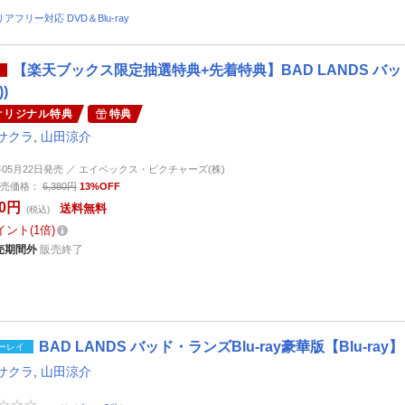
アフリー対応 DVD＆Blu-ray
【楽天ブックス限定抽選特典+先着特典】BAD LANDS バ
)
オリジナル特典
特典
サクラ
,
山田涼介
4年05月22日発売 ／ エイベックス・ピクチャーズ(株)
売価格：
6,380円
13%OFF
50円
送料無料
(税込)
イント
1倍
売期間外
販売終了
BAD LANDS バッド・ランズBlu-ray豪華版【Blu-ray】
ーレイ
サクラ
,
山田涼介