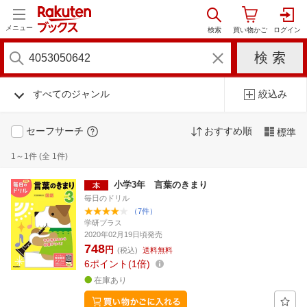
メニュー
すべてのジャンル
絞込み
セーフサーチ
おすすめ順
標準
1～1件 (全 1件)
小学3年 言葉のきまり
毎日のドリル
（7件）
学研プラス
2020年02月19日頃発売
748
円
(税込)
送料無料
6
ポイント
1倍
在庫あり