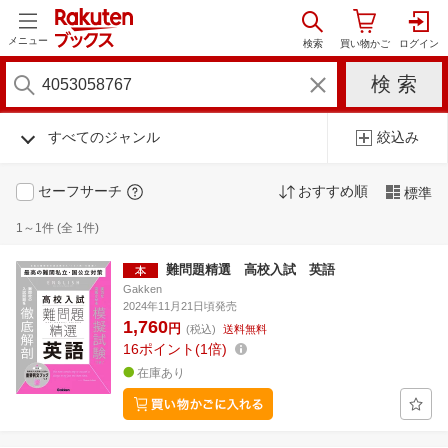
メニュー
すべてのジャンル
絞込み
セーフサーチ
おすすめ順
標準
1～1件 (全 1件)
難問題精選 高校入試 英語
Gakken
2024年11月21日頃発売
1,760
円
(税込)
送料無料
16
ポイント
1倍
在庫あり