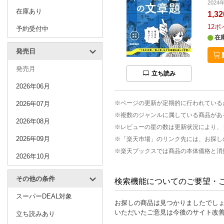
2024
在庫あり
1,3
12
ポ
予約受付中
在
発売日
発売月
立ち読み
2026年06月
※ページの更新が定期的に行われている
2026年07月
※複数のジャンルに属している商品があ
2026年08月
※レビューの星の数は更新状況により、
2026年09月
※「楽天市場」のリンク先には、お探し
※楽天ブックスでは商品の本体価格と消
2026年10月
その他の条件
検索機能についてのご要望・
スーパーDEAL対象
お探しの商品は見つかりましたでし
いただいたご意見は今後のサイト改
立ち読みあり