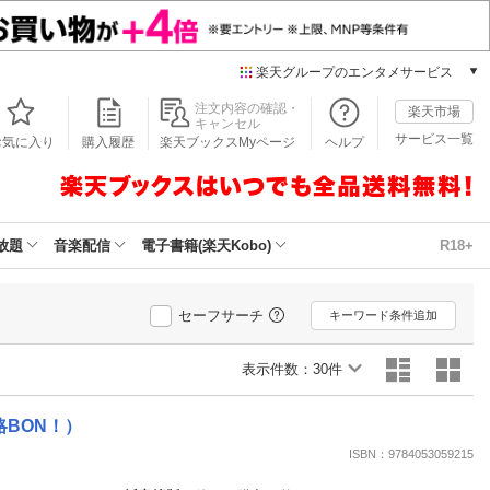
楽天グループのエンタメサービス
本/ゲーム/CD/DVD
注文内容の確認・
楽天市場
キャンセル
楽天ブックス
サービス一覧
お気に入り
購入履歴
楽天ブックスMyページ
ヘルプ
電子書籍
楽天Kobo
雑誌読み放題
楽天マガジン
放題
音楽配信
電子書籍(楽天Kobo)
R18+
音楽配信
楽天ミュージック
動画配信
セーフサーチ
キーワード条件追加
楽天TV
動画配信ガイド
表示件数：
30件
Rakuten PLAY
無料テレビ
BON！）
Rチャンネル
ISBN：9784053059215
チケット