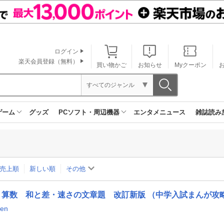
ログイン
楽天会員登録（無料）
買い物かご
お知らせ
Myクーポン
すべてのジャンル
ゲーム
グッズ
PCソフト・周辺機器
エンタメニュース
雑誌読み
売上順
新しい順
その他
算数 和と差・速さの文章題 改訂新版 （中学入試まんが攻略
en