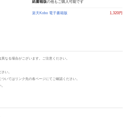
楽天チケット
紙書籍版
の他もご購入可能です
エンタメニュース
楽天Kobo 電子書籍版
1,320円
推し楽
は異なる場合がございます。ご注意ください。
ださい。
についてはリンク先の各ページにてご確認ください。
い。
。