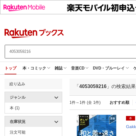
トップ
本・コミック
雑誌
音楽CD
DVD・ブルーレイ
絞り込み
「
4053059216
」の検索結果
ジャンル
1件～1件 (全 1件)
おすすめ順
本 (1)
本
在庫状況
Gakk
注文可能