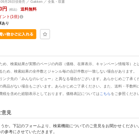
年09月26日頃発売 ／ Gakken ／ 全集・双書
20円
送料無料
(税込)
イント
1倍
庫あり
ため、検索結果が実際のページの内容（価格、在庫表示、キャンペーン情報等）と
るため、検索結果の全件数とジャンル毎の合計件数が一致しない場合があります。
リンク先の「みんなのレビュー」と異なる場合がございます。あらかじめご了承く
の商品がない場合もございます。あらかじめご了承ください。また、送料・手数料
費税を含めた総額表示としております。価格表記については
こちら
をご参照くださ
ご意見
ょうか。下記のフォームより、検索機能についてのご意見をお聞かせください
善の参考にさせていただきます。