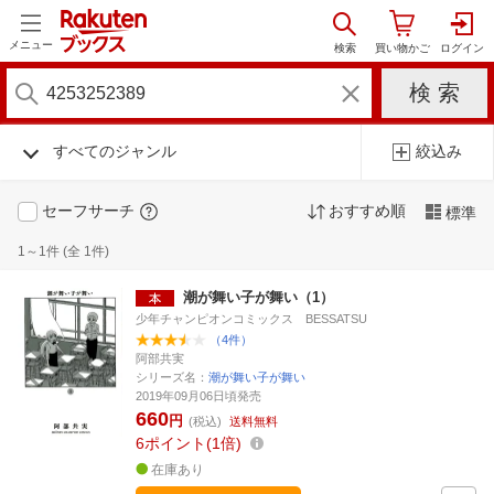
メニュー
すべてのジャンル
絞込み
セーフサーチ
おすすめ順
標準
1～1件 (全 1件)
潮が舞い子が舞い（1）
少年チャンピオンコミックス BESSATSU
（4件）
阿部共実
シリーズ名：
潮が舞い子が舞い
2019年09月06日頃発売
660
円
(税込)
送料無料
6
ポイント
1倍
在庫あり