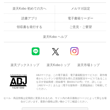
楽天Kobo 初めての方へ
メルマガ設定
読書アプリ
電子書籍リーダー
領収書を発行する
ご意見・ご要望
楽天Kobo ヘルプ
楽天ブックストップ
楽天Koboトップ
楽天市場トップ
ABJマークは、この電子書店・電子書籍配信サービスが、著作権
者からコンテンツ使用許諾を得た正規版配信サービスであること
を示す登録商標（登録番号 第6091713号）です。詳しくは
［ABJマーク］または［電子出版制作・流通協議会］で検索して
ください。
セール・商品情報は定期的に更新されるため、サイト内の表示価格がページによって異なる場
合がございます。最新の価格は買い物かごでご確認ください。