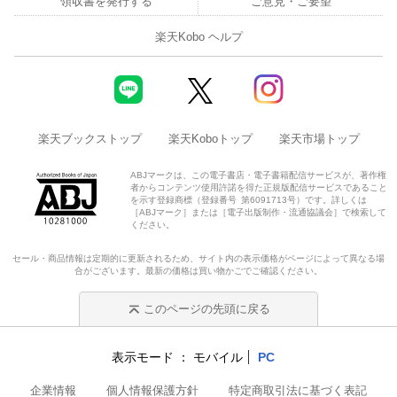
領収書を発行する
ご意見・ご要望
楽天Kobo ヘルプ
楽天ブックストップ
楽天Koboトップ
楽天市場トップ
ABJマークは、この電子書店・電子書籍配信サービスが、著作権
者からコンテンツ使用許諾を得た正規版配信サービスであること
を示す登録商標（登録番号 第6091713号）です。詳しくは
［ABJマーク］または［電子出版制作・流通協議会］で検索して
ください。
セール・商品情報は定期的に更新されるため、サイト内の表示価格がページによって異なる場
合がございます。最新の価格は買い物かごでご確認ください。
このページの先頭に戻る
表示モード
モバイル
PC
企業情報
個人情報保護方針
特定商取引法に基づく表記