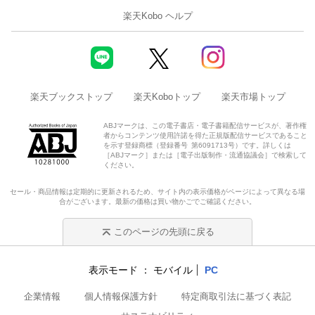
楽天Kobo ヘルプ
楽天ブックストップ
楽天Koboトップ
楽天市場トップ
ABJマークは、この電子書店・電子書籍配信サービスが、著作権
者からコンテンツ使用許諾を得た正規版配信サービスであること
を示す登録商標（登録番号 第6091713号）です。詳しくは
［ABJマーク］または［電子出版制作・流通協議会］で検索して
ください。
セール・商品情報は定期的に更新されるため、サイト内の表示価格がページによって異なる場
合がございます。最新の価格は買い物かごでご確認ください。
このページの先頭に戻る
表示モード
モバイル
PC
企業情報
個人情報保護方針
特定商取引法に基づく表記