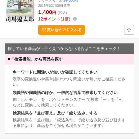
シリーズ名：
文春e-Books
2015年02月06日発売
1,400
円
(税込)
12
ポイント
1倍
探している商品が上手く見つからない場合はここをチェック！
■
「検索機能」から商品を探す
キーワードに間違いが無いか確認してください
漢字の変換違いや英単語のつづり間違いが無いかご確認くださ
い。
類義語や同義語のほか、一般的な言葉で検索してください
例：ポケモン を ポケットモンスター で検索「ー」を「−」
などに変換して検索してください。
検索結果を「並び替え」及び「絞り込み」する
検索結果を「並び順」「絞込条件」で絞り込み及び並び替えす
る事により、商品を早く探せる場合がございます。