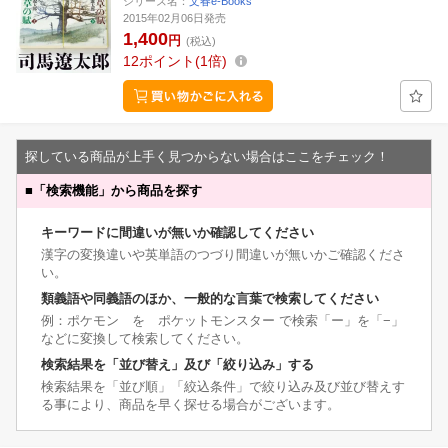
シリーズ名：
文春e-Books
2015年02月06日発売
1,400
円
(税込)
12
ポイント
1倍
探している商品が上手く見つからない場合はここをチェック！
■
「検索機能」から商品を探す
キーワードに間違いが無いか確認してください
漢字の変換違いや英単語のつづり間違いが無いかご確認くださ
い。
類義語や同義語のほか、一般的な言葉で検索してください
例：ポケモン を ポケットモンスター で検索「ー」を「−」
などに変換して検索してください。
検索結果を「並び替え」及び「絞り込み」する
検索結果を「並び順」「絞込条件」で絞り込み及び並び替えす
る事により、商品を早く探せる場合がございます。