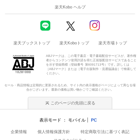
楽天Kobo ヘルプ
楽天ブックストップ
楽天Koboトップ
楽天市場トップ
ABJマークは、この電子書店・電子書籍配信サービスが、著作権
者からコンテンツ使用許諾を得た正規版配信サービスであること
を示す登録商標（登録番号 第6091713号）です。詳しくは
［ABJマーク］または［電子出版制作・流通協議会］で検索して
ください。
セール・商品情報は定期的に更新されるため、サイト内の表示価格がページによって異なる場
合がございます。最新の価格は買い物かごでご確認ください。
このページの先頭に戻る
表示モード
モバイル
PC
企業情報
個人情報保護方針
特定商取引法に基づく表記