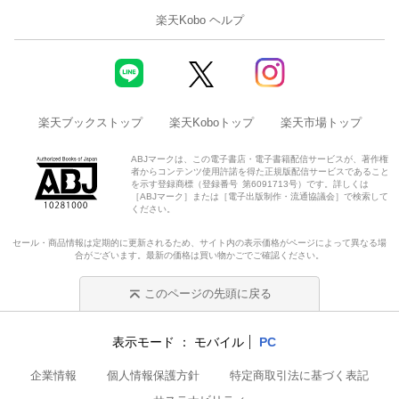
楽天Kobo ヘルプ
楽天ブックストップ
楽天Koboトップ
楽天市場トップ
ABJマークは、この電子書店・電子書籍配信サービスが、著作権
者からコンテンツ使用許諾を得た正規版配信サービスであること
を示す登録商標（登録番号 第6091713号）です。詳しくは
［ABJマーク］または［電子出版制作・流通協議会］で検索して
ください。
セール・商品情報は定期的に更新されるため、サイト内の表示価格がページによって異なる場
合がございます。最新の価格は買い物かごでご確認ください。
このページの先頭に戻る
表示モード
モバイル
PC
企業情報
個人情報保護方針
特定商取引法に基づく表記