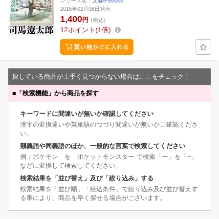
シリーズ名：
文春e-Books
2015年02月06日発売
1,400
円
(税込)
12
ポイント
1倍
探している商品が上手く見つからない場合はここをチェック！
■
「検索機能」から商品を探す
キーワードに間違いが無いか確認してください
漢字の変換違いや英単語のつづり間違いが無いかご確認くださ
い。
類義語や同義語のほか、一般的な言葉で検索してください
例：ポケモン を ポケットモンスター で検索「ー」を「−」
などに変換して検索してください。
検索結果を「並び替え」及び「絞り込み」する
検索結果を「並び順」「絞込条件」で絞り込み及び並び替えす
る事により、商品を早く探せる場合がございます。