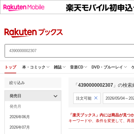
トップ
本・コミック
雑誌
音楽CD
DVD・ブルーレイ
絞り込み
「
4390000002307
」の検索
発売日
注文可能
2026/05/04～202
発売月
「楽天ブックス」内には商品が見つ
2026年06月
キーワードや、条件を変更して、再
2026年07月