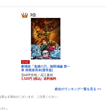
楽天チケット
エンタメニュース
推し楽
3位
劇場版「鬼滅の刃」無限城編 第一
章 猗窩座再来(通常版)
吾峠呼世晴／花江夏樹
3,520円 (税込) 送料無料
総合のランキング一覧を見る >>
は異なる場合がございます。ご注意ください。
ださい。