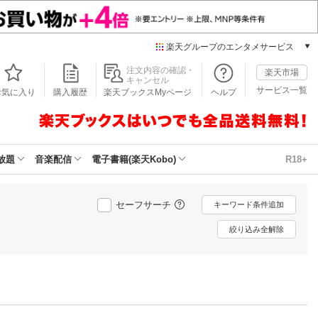
楽天グループのエンタメサービス
本/ゲーム/CD/DVD
注文内容の確認・
楽天市場
キャンセル
楽天ブックス
サービス一覧
お気に入り
購入履歴
楽天ブックスMyページ
ヘルプ
電子書籍
楽天Kobo
雑誌読み放題
楽天マガジン
放題
音楽配信
電子書籍(楽天Kobo)
R18+
音楽配信
楽天ミュージック
動画配信
セーフサーチ
キーワード条件追加
楽天TV
絞り込み全解除
動画配信ガイド
Rakuten PLAY
無料テレビ
Rチャンネル
チケット