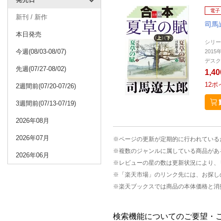
電子
新刊 / 新作
司馬
本日発売
シリー
今週(08/03-08/07)
2015
デスク
先週(07/27-08/02)
1,4
12
ポ
2週間前(07/20-07/26)
3週間前(07/13-07/19)
2026年08月
2026年07月
※ページの更新が定期的に行われている
※複数のジャンルに属している商品があ
2026年06月
※レビューの星の数は更新状況により、
※「楽天市場」のリンク先には、お探し
※楽天ブックスでは商品の本体価格と消
検索機能についてのご要望・