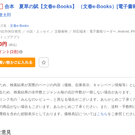
合本 夏草の賦【文春e-Books】 （文春e-Books）[電子書
遼太郎
ズ名：
文春e-Books
年02月06日発売 ／ 小説・エッセイ ／ 文藝春秋 ／ 対応端末：電子書籍リーダー, Android, iPhone
トップアプリ
00円
(税込)
イント
1倍
ため、検索結果が実際のページの内容（価格、在庫表示、キャンペーン情報等）と
るため、検索結果の全件数とジャンル毎の合計件数が一致しない場合があります。
リンク先の「みんなのレビュー」と異なる場合がございます。あらかじめご了承く
の商品がない場合もございます。あらかじめご了承ください。また、送料・手数料
費税を含めた総額表示としております。価格表記については
こちら
をご参照くださ
ご意見