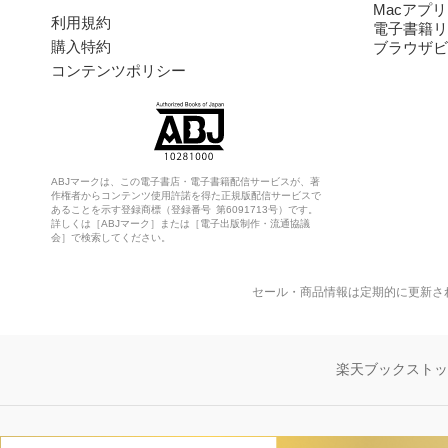
Macアプリ
利用規約
電子書籍リ
購入特約
ブラウザビ
コンテンツポリシー
ABJマークは、この電子書店・電子書籍配信サービスが、著
作権者からコンテンツ使用許諾を得た正規版配信サービスで
あることを示す登録商標（登録番号 第6091713号）です。
詳しくは［ABJマーク］または［電子出版制作・流通協議
会］で検索してください。
セール・商品情報は定期的に更新さ
楽天ブックスト