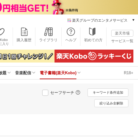
楽天グループのエンタメサービス
電子書籍
楽天市場
楽天Kobo
Kobo
購入履歴
ライブラリ
ヘルプ
初めての方
サービス一覧
本/ゲーム/CD/DVD
に入り
楽天ブックス
雑誌読み放題
楽天マガジン
放題
音楽配信
電子書籍(楽天Kobo)
R18+
音楽配信
楽天ミュージック
動画配信
セーフサーチ
キーワード条件追加
楽天TV
動画配信ガイド
絞り込み全解除
Rakuten PLAY
無料テレビ
Rチャンネル
チケット