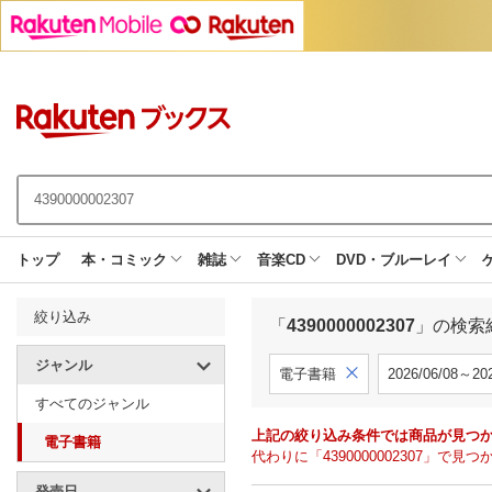
トップ
本・コミック
雑誌
音楽CD
DVD・ブルーレイ
絞り込み
「
4390000002307
」の検索
ジャンル
電子書籍
2026/06/08～202
すべてのジャンル
上記の絞り込み条件では商品が見つ
電子書籍
代わりに「4390000002307」
発売日