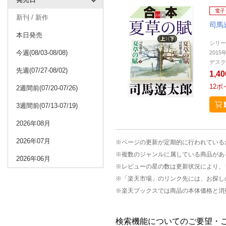
電子
新刊 / 新作
司馬
本日発売
シリー
今週(08/03-08/08)
2015
デスク
先週(07/27-08/02)
1,4
12
ポ
2週間前(07/20-07/26)
3週間前(07/13-07/19)
2026年08月
2026年07月
※ページの更新が定期的に行われている
※複数のジャンルに属している商品があ
2026年06月
※レビューの星の数は更新状況により、
※「楽天市場」のリンク先には、お探し
※楽天ブックスでは商品の本体価格と消
検索機能についてのご要望・