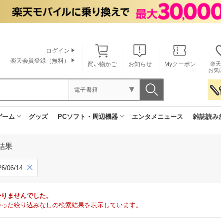
ログイン
楽天会員登録（無料）
買い物かご
お知らせ
Myクーポン
楽天
お気
電子書籍
ゲーム
グッズ
PCソフト・周辺機器
エンタメニュース
雑誌読み
結果
6/06/14
かりませんでした。
で見つかった絞り込みなしの検索結果を表示しています。