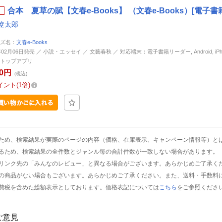
合本 夏草の賦【文春e-Books】 （文春e-Books）[電子書
遼太郎
ズ名：
文春e-Books
年02月06日発売 ／ 小説・エッセイ ／ 文藝春秋 ／ 対応端末：電子書籍リーダー, Android, iPhone
トップアプリ
00円
(税込)
イント
1倍
ため、検索結果が実際のページの内容（価格、在庫表示、キャンペーン情報等）と
るため、検索結果の全件数とジャンル毎の合計件数が一致しない場合があります。
リンク先の「みんなのレビュー」と異なる場合がございます。あらかじめご了承く
の商品がない場合もございます。あらかじめご了承ください。また、送料・手数料
費税を含めた総額表示としております。価格表記については
こちら
をご参照くださ
ご意見