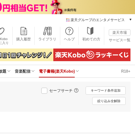
楽天グループのエンタメサービス
電子書籍
楽天市場
楽天Kobo
Kobo
購入履歴
ライブラリ
ヘルプ
初めての方
サービス一覧
本/ゲーム/CD/DVD
に入り
楽天ブックス
雑誌読み放題
楽天マガジン
放題
音楽配信
電子書籍(楽天Kobo)
R18+
音楽配信
楽天ミュージック
動画配信
セーフサーチ
キーワード条件追加
楽天TV
動画配信ガイド
絞り込み全解除
Rakuten PLAY
無料テレビ
Rチャンネル
チケット