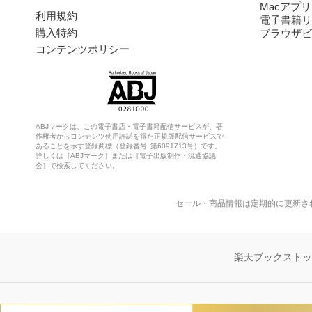
Macアプリ
利用規約
電子書籍リ
購入特約
ブラウザビ
コンテンツポリシー
ABJマークは、この電子書店・電子書籍配信サービスが、著
作権者からコンテンツ使用許諾を得た正規版配信サービスで
あることを示す登録商標（登録番号 第6091713号）です。
詳しくは［ABJマーク］または［電子出版制作・流通協議
会］で検索してください。
セール・商品情報は定期的に更新さ
楽天ブックスト