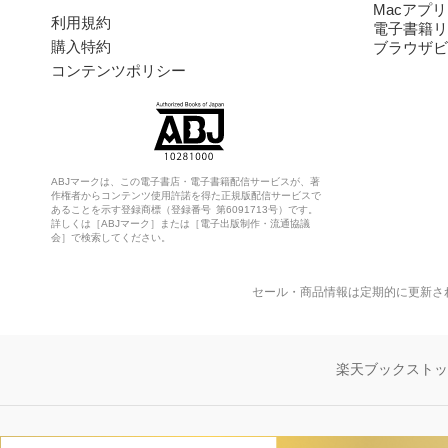
Macアプリ
利用規約
電子書籍リ
購入特約
ブラウザビ
コンテンツポリシー
ABJマークは、この電子書店・電子書籍配信サービスが、著
作権者からコンテンツ使用許諾を得た正規版配信サービスで
あることを示す登録商標（登録番号 第6091713号）です。
詳しくは［ABJマーク］または［電子出版制作・流通協議
会］で検索してください。
セール・商品情報は定期的に更新さ
楽天ブックスト