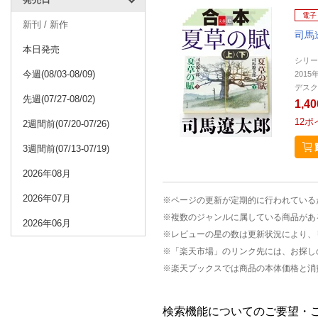
電子
新刊 / 新作
司馬
本日発売
シリー
今週(08/03-08/09)
2015
デスク
先週(07/27-08/02)
1,4
12
ポ
2週間前(07/20-07/26)
3週間前(07/13-07/19)
2026年08月
2026年07月
※ページの更新が定期的に行われている
※複数のジャンルに属している商品があ
2026年06月
※レビューの星の数は更新状況により、
※「楽天市場」のリンク先には、お探し
※楽天ブックスでは商品の本体価格と消
検索機能についてのご要望・