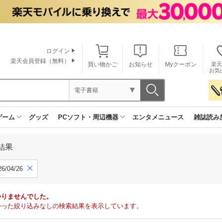
ログイン
楽天会員登録（無料）
買い物かご
お知らせ
Myクーポン
楽天
お気
電子書籍
ゲーム
グッズ
PCソフト・周辺機器
エンタメニュース
雑誌読み
結果
6/04/26
かりませんでした。
で見つかった絞り込みなしの検索結果を表示しています。