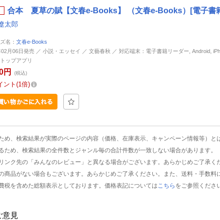
合本 夏草の賦【文春e-Books】 （文春e-Books）[電子書
遼太郎
ズ名：
文春e-Books
年02月06日発売 ／ 小説・エッセイ ／ 文藝春秋 ／ 対応端末：電子書籍リーダー, Android, iPhone
トップアプリ
00円
(税込)
イント
1倍
ため、検索結果が実際のページの内容（価格、在庫表示、キャンペーン情報等）と
るため、検索結果の全件数とジャンル毎の合計件数が一致しない場合があります。
リンク先の「みんなのレビュー」と異なる場合がございます。あらかじめご了承く
の商品がない場合もございます。あらかじめご了承ください。また、送料・手数料
費税を含めた総額表示としております。価格表記については
こちら
をご参照くださ
ご意見