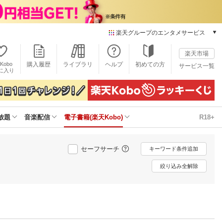
楽天グループのエンタメサービス
電子書籍
楽天市場
楽天Kobo
Kobo
購入履歴
ライブラリ
ヘルプ
初めての方
サービス一覧
本/ゲーム/CD/DVD
に入り
楽天ブックス
雑誌読み放題
楽天マガジン
放題
音楽配信
電子書籍(楽天Kobo)
R18+
音楽配信
楽天ミュージック
動画配信
セーフサーチ
キーワード条件追加
楽天TV
動画配信ガイド
絞り込み全解除
Rakuten PLAY
無料テレビ
Rチャンネル
チケット