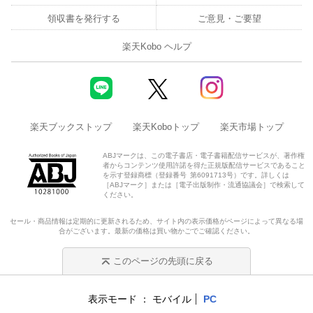
領収書を発行する
ご意見・ご要望
楽天Kobo ヘルプ
楽天ブックストップ
楽天Koboトップ
楽天市場トップ
ABJマークは、この電子書店・電子書籍配信サービスが、著作権
者からコンテンツ使用許諾を得た正規版配信サービスであること
を示す登録商標（登録番号 第6091713号）です。詳しくは
［ABJマーク］または［電子出版制作・流通協議会］で検索して
ください。
セール・商品情報は定期的に更新されるため、サイト内の表示価格がページによって異なる場
合がございます。最新の価格は買い物かごでご確認ください。
このページの先頭に戻る
表示モード
モバイル
PC