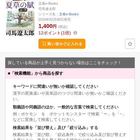
文春e-Books
司馬遼太郎
シリーズ名：
文春e-Books
2015年02月06日発売
1,400
円
(税込)
12
ポイント
1倍
探している商品が上手く見つからない場合はここをチェック！
■
「検索機能」から商品を探す
キーワードに間違いが無いか確認してください
漢字の変換違いや英単語のつづり間違いが無いかご確認くださ
い。
類義語や同義語のほか、一般的な言葉で検索してください
例：ポケモン を ポケットモンスター で検索「ー」を「−」
などに変換して検索してください。
検索結果を「並び替え」及び「絞り込み」する
検索結果を「並び順」「絞込条件」で絞り込み及び並び替えす