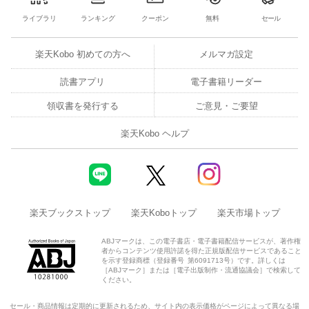
ライブラリ
ランキング
クーポン
無料
セール
楽天Kobo 初めての方へ
メルマガ設定
読書アプリ
電子書籍リーダー
領収書を発行する
ご意見・ご要望
楽天Kobo ヘルプ
楽天ブックストップ
楽天Koboトップ
楽天市場トップ
ABJマークは、この電子書店・電子書籍配信サービスが、著作権
者からコンテンツ使用許諾を得た正規版配信サービスであること
を示す登録商標（登録番号 第6091713号）です。詳しくは
［ABJマーク］または［電子出版制作・流通協議会］で検索して
ください。
セール・商品情報は定期的に更新されるため、サイト内の表示価格がページによって異なる場