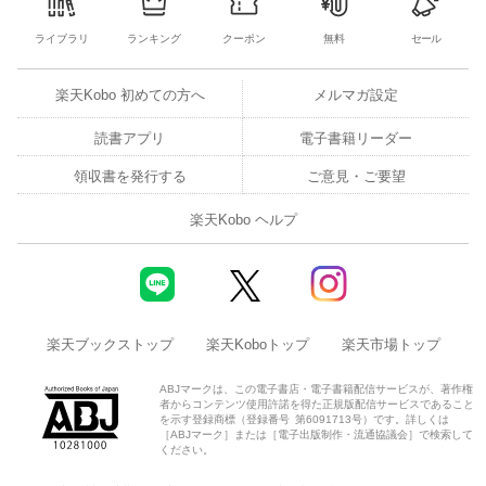
ライブラリ
ランキング
クーポン
無料
セール
楽天Kobo 初めての方へ
メルマガ設定
読書アプリ
電子書籍リーダー
領収書を発行する
ご意見・ご要望
楽天Kobo ヘルプ
楽天ブックストップ
楽天Koboトップ
楽天市場トップ
ABJマークは、この電子書店・電子書籍配信サービスが、著作権
者からコンテンツ使用許諾を得た正規版配信サービスであること
を示す登録商標（登録番号 第6091713号）です。詳しくは
［ABJマーク］または［電子出版制作・流通協議会］で検索して
ください。