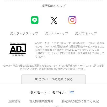
楽天Kobo ヘルプ
楽天ブックストップ
楽天Koboトップ
楽天市場トップ
ABJマークは、この電子書店・電子書籍配信サービスが、著作権
者からコンテンツ使用許諾を得た正規版配信サービスであること
を示す登録商標（登録番号 第6091713号）です。詳しくは
［ABJマーク］または［電子出版制作・流通協議会］で検索して
ください。
セール・商品情報は定期的に更新されるため、サイト内の表示価格がページによって異なる場
合がございます。最新の価格は買い物かごでご確認ください。
このページの先頭に戻る
表示モード
モバイル
PC
企業情報
個人情報保護方針
特定商取引法に基づく表記