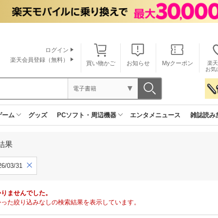
ログイン
楽天会員登録（無料）
買い物かご
お知らせ
Myクーポン
楽天
お気
電子書籍
ゲーム
グッズ
PCソフト・周辺機器
エンタメニュース
雑誌読み
結果
6/03/31
かりませんでした。
で見つかった絞り込みなしの検索結果を表示しています。