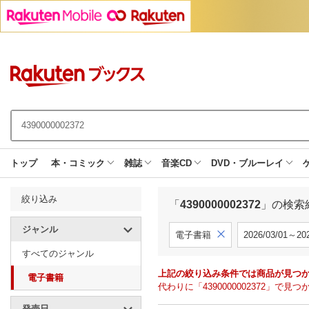
トップ
本・コミック
雑誌
音楽CD
DVD・ブルーレイ
絞り込み
「
4390000002372
」の検索
ジャンル
電子書籍
2026/03/01～202
すべてのジャンル
上記の絞り込み条件では商品が見つ
電子書籍
代わりに「4390000002372」
発売日