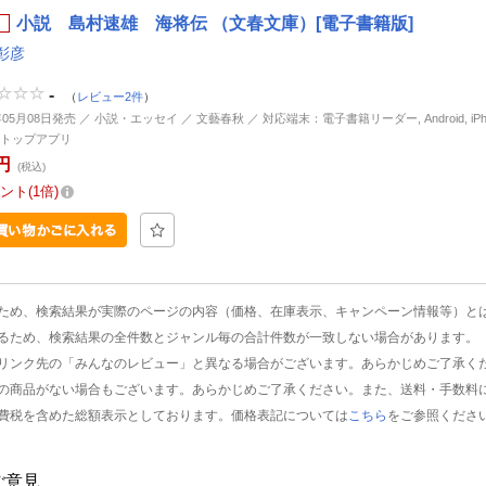
小説 島村速雄 海将伝 （文春文庫）[電子書籍版]
彰彦
-
（
レビュー2件
）
年05月08日発売 ／ 小説・エッセイ ／ 文藝春秋 ／ 対応端末：電子書籍リーダー, Android, iPhone
トップアプリ
円
(税込)
ント
1倍
ため、検索結果が実際のページの内容（価格、在庫表示、キャンペーン情報等）と
るため、検索結果の全件数とジャンル毎の合計件数が一致しない場合があります。
リンク先の「みんなのレビュー」と異なる場合がございます。あらかじめご了承く
の商品がない場合もございます。あらかじめご了承ください。また、送料・手数料
費税を含めた総額表示としております。価格表記については
こちら
をご参照くださ
ご意見