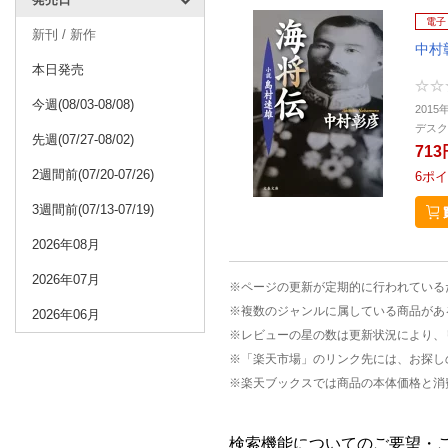
電子
新刊 / 新作
中村
本日発売
今週(08/03-08/08)
2015
デスク
先週(07/27-08/02)
713
2週間前(07/20-07/26)
6
ポイ
3週間前(07/13-07/19)
2026年08月
2026年07月
※ページの更新が定期的に行われている
※複数のジャンルに属している商品があ
2026年06月
※レビューの星の数は更新状況により、
※「楽天市場」のリンク先には、お探し
※楽天ブックスでは商品の本体価格と消
検索機能についてのご要望・