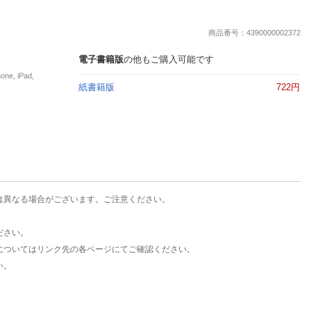
楽天チケット
エンタメニュース
商品番号：4390000002372
推し楽
電子書籍版
の他もご購入可能です
, iPad,
紙書籍版
722円
は異なる場合がございます。ご注意ください。
ださい。
についてはリンク先の各ページにてご確認ください。
い。