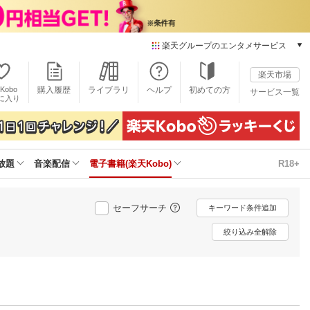
楽天グループのエンタメサービス
電子書籍
楽天市場
楽天Kobo
Kobo
購入履歴
ライブラリ
ヘルプ
初めての方
サービス一覧
本/ゲーム/CD/DVD
に入り
楽天ブックス
雑誌読み放題
楽天マガジン
放題
音楽配信
電子書籍(楽天Kobo)
R18+
音楽配信
楽天ミュージック
動画配信
セーフサーチ
キーワード条件追加
楽天TV
動画配信ガイド
絞り込み全解除
Rakuten PLAY
無料テレビ
Rチャンネル
チケット