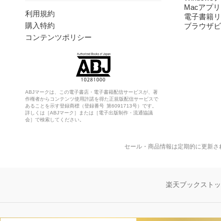
Macアプリ
利用規約
電子書籍リ
購入特約
ブラウザビ
コンテンツポリシー
ABJマークは、この電子書店・電子書籍配信サービスが、著
作権者からコンテンツ使用許諾を得た正規版配信サービスで
あることを示す登録商標（登録番号 第6091713号）です。
詳しくは［ABJマーク］または［電子出版制作・流通協議
会］で検索してください。
セール・商品情報は定期的に更新さ
楽天ブックスト