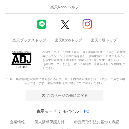
楽天Kobo ヘルプ
楽天ブックストップ
楽天Koboトップ
楽天市場トップ
ABJマークは、この電子書店・電子書籍配信サービスが、著作権
者からコンテンツ使用許諾を得た正規版配信サービスであること
を示す登録商標（登録番号 第6091713号）です。詳しくは
［ABJマーク］または［電子出版制作・流通協議会］で検索して
ください。
セール・商品情報は定期的に更新されるため、サイト内の表示価格がページによって異なる場
合がございます。最新の価格は買い物かごでご確認ください。
このページの先頭に戻る
表示モード
モバイル
PC
企業情報
個人情報保護方針
特定商取引法に基づく表記