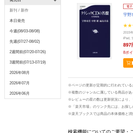
電子
新刊 / 新作
宇野
本日発売
今週(08/03-08/08)
2015
iPa
先週(07/27-08/02)
897
2週間前(07/20-07/26)
8
ポイ
3週間前(07/13-07/19)
2026年08月
2026年07月
※ページの更新が定期的に行われている
※複数のジャンルに属している商品があ
2026年06月
※レビューの星の数は更新状況により、
※「楽天市場」のリンク先には、お探し
※楽天ブックスでは商品の本体価格と消
検索機能についてのご要望・