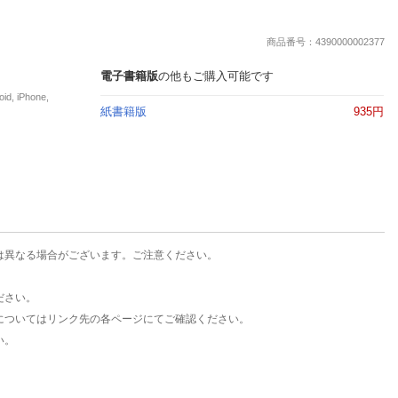
楽天チケット
エンタメニュース
商品番号：4390000002377
推し楽
電子書籍版
の他もご購入可能です
iPhone,
紙書籍版
935円
は異なる場合がございます。ご注意ください。
ださい。
についてはリンク先の各ページにてご確認ください。
い。