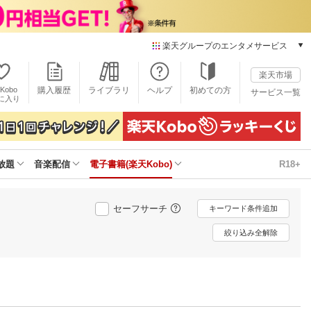
楽天グループのエンタメサービス
電子書籍
楽天市場
楽天Kobo
Kobo
購入履歴
ライブラリ
ヘルプ
初めての方
サービス一覧
本/ゲーム/CD/DVD
に入り
楽天ブックス
雑誌読み放題
楽天マガジン
放題
音楽配信
電子書籍(楽天Kobo)
R18+
音楽配信
楽天ミュージック
動画配信
セーフサーチ
キーワード条件追加
楽天TV
動画配信ガイド
絞り込み全解除
Rakuten PLAY
無料テレビ
Rチャンネル
チケット