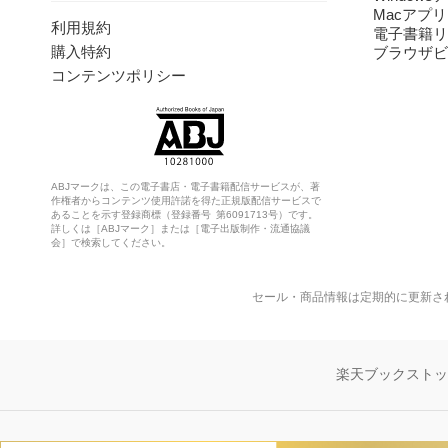
Macアプリ
利用規約
電子書籍リ
購入特約
ブラウザビ
コンテンツポリシー
ABJマークは、この電子書店・電子書籍配信サービスが、著
作権者からコンテンツ使用許諾を得た正規版配信サービスで
あることを示す登録商標（登録番号 第6091713号）です。
詳しくは［ABJマーク］または［電子出版制作・流通協議
会］で検索してください。
セール・商品情報は定期的に更新さ
楽天ブックスト