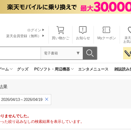
ログイン
楽天会員登録（無料）
買い物かご
お知らせ
Myクーポン
楽天
お気
電子書籍
ゲーム
グッズ
PCソフト・周辺機器
エンタメニュース
雑誌読み
結果
2026/04/13～2026/04/19
かりませんでした。
で見つかった絞り込みなしの検索結果を表示しています。