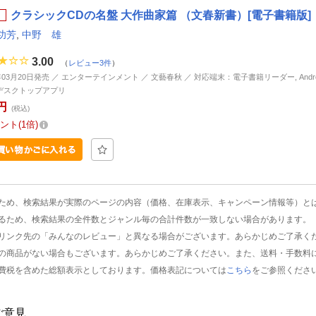
クラシックCDの名盤 大作曲家篇 （文春新書）[電子書籍版]
功芳
,
中野 雄
3.00
（
レビュー3件
）
年03月20日発売 ／ エンターテインメント ／ 文藝春秋 ／ 対応端末：電子書籍リーダー, Android, 
d, デスクトップアプリ
円
(税込)
ント
1倍
ため、検索結果が実際のページの内容（価格、在庫表示、キャンペーン情報等）と
るため、検索結果の全件数とジャンル毎の合計件数が一致しない場合があります。
リンク先の「みんなのレビュー」と異なる場合がございます。あらかじめご了承く
の商品がない場合もございます。あらかじめご了承ください。また、送料・手数料
費税を含めた総額表示としております。価格表記については
こちら
をご参照くださ
ご意見