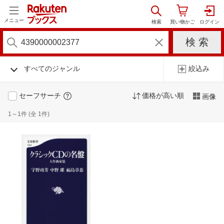
メニュー
すべてのジャンル
絞込み
セーフサーチ
価格が高い順
画像
1～1件 (全 1件)