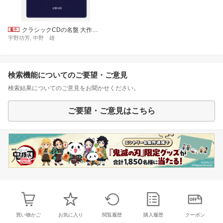
クラシックCDの名盤 大作曲家篇
宇野功芳, 中野 雄
検索機能についてのご要望・ご意見
検索結果についてのご意見をお聞かせください。
ご要望・ご意見はこちら
買い物かご
お気に入り
閲覧履歴
購入履歴
クーポン