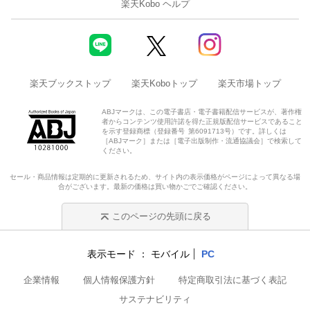
楽天Kobo ヘルプ
楽天ブックストップ
楽天Koboトップ
楽天市場トップ
ABJマークは、この電子書店・電子書籍配信サービスが、著作権
者からコンテンツ使用許諾を得た正規版配信サービスであること
を示す登録商標（登録番号 第6091713号）です。詳しくは
［ABJマーク］または［電子出版制作・流通協議会］で検索して
ください。
セール・商品情報は定期的に更新されるため、サイト内の表示価格がページによって異なる場
合がございます。最新の価格は買い物かごでご確認ください。
このページの先頭に戻る
表示モード
モバイル
PC
企業情報
個人情報保護方針
特定商取引法に基づく表記
サステナビリティ