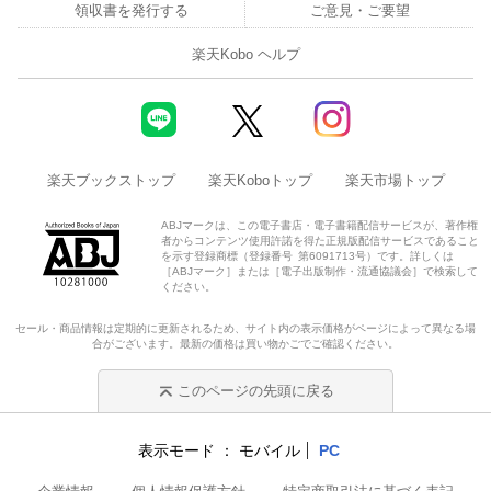
領収書を発行する
ご意見・ご要望
楽天Kobo ヘルプ
楽天ブックストップ
楽天Koboトップ
楽天市場トップ
ABJマークは、この電子書店・電子書籍配信サービスが、著作権
者からコンテンツ使用許諾を得た正規版配信サービスであること
を示す登録商標（登録番号 第6091713号）です。詳しくは
［ABJマーク］または［電子出版制作・流通協議会］で検索して
ください。
セール・商品情報は定期的に更新されるため、サイト内の表示価格がページによって異なる場
合がございます。最新の価格は買い物かごでご確認ください。
このページの先頭に戻る
表示モード
モバイル
PC