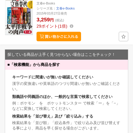
文春e-Books
シリーズ名：
文春e-Books
2015年03月27日発売
3,259
円
(税込)
29
ポイント
1倍
探している商品が上手く見つからない場合はここをチェック！
■
「検索機能」から商品を探す
キーワードに間違いが無いか確認してください
漢字の変換違いや英単語のつづり間違いが無いかご確認くださ
い。
類義語や同義語のほか、一般的な言葉で検索してください
例：ポケモン を ポケットモンスター で検索「ー」を「−」
などに変換して検索してください。
検索結果を「並び替え」及び「絞り込み」する
検索結果を「並び順」「絞込条件」で絞り込み及び並び替えす
る事により、商品を早く探せる場合がございます。