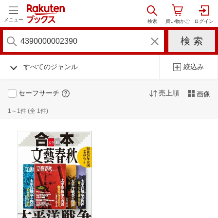
メニュー
すべてのジャンル
絞込み
セーフサーチ
売上順
画像
1～1件 (全 1件)