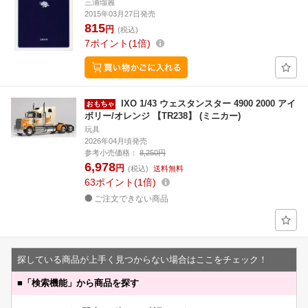
三浦瑠麗
2015年03月27日発売
815
円
(税込)
7
ポイント
1倍
IXO 1/43 ウェスタンスター 4900 2000 アイ
ボリー/オレンジ 【TR238】 (ミニカー)
玩具
2026年04月頃発売
参考小売価格：
8,250円
6,978
円
(税込)
送料無料
63
ポイント
1倍
ご注文できない商品
探している商品が上手く見つからない場合はここをチェック！
■
「検索機能」から商品を探す