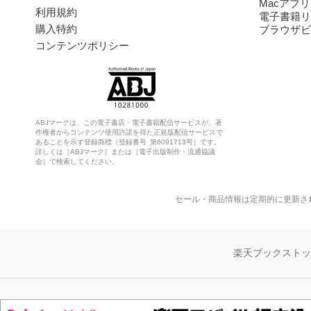
Macアプリ
利用規約
電子書籍リ
購入特約
ブラウザビ
コンテンツポリシー
ABJマークは、この電子書店・電子書籍配信サービスが、著
作権者からコンテンツ使用許諾を得た正規版配信サービスで
あることを示す登録商標（登録番号 第6091713号）です。
詳しくは［ABJマーク］または［電子出版制作・流通協議
会］で検索してください。
セール・商品情報は定期的に更新さ
楽天ブックスト