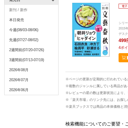
電子
新刊 / 新作
本日発売
シリー
2015
今週(08/03-08/06)
デスク
先週(07/27-08/02)
499
4
ポイ
2週間前(07/20-07/26)
3週間前(07/13-07/19)
2026年08月
※ページの更新が定期的に行われている
2026年07月
※複数のジャンルに属している商品があ
2026年06月
※レビューの星の数は更新状況により、
※「楽天市場」のリンク先には、お探し
※楽天ブックスでは商品の本体価格と消
検索機能についてのご要望・