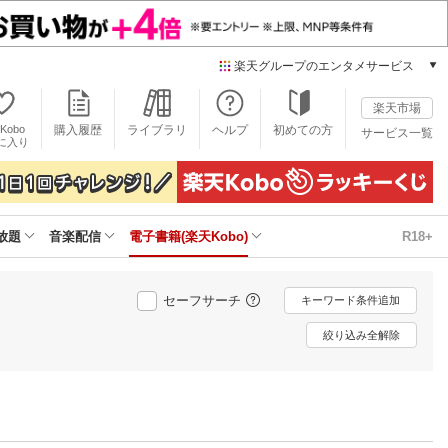
楽天グループのエンタメサービス
電子書籍
楽天市場
楽天Kobo
Kobo
購入履歴
ライブラリ
ヘルプ
初めての方
サービス一覧
本/ゲーム/CD/DVD
に入り
楽天ブックス
雑誌読み放題
楽天マガジン
放題
音楽配信
電子書籍(楽天Kobo)
R18+
音楽配信
楽天ミュージック
動画配信
セーフサーチ
キーワード条件追加
楽天TV
動画配信ガイド
絞り込み全解除
Rakuten PLAY
無料テレビ
Rチャンネル
チケット