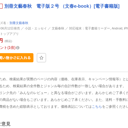
別冊文藝春秋 電子版２号 （文春e-book）[電子書籍版]
ズ名：
別冊文藝春秋
年06月12日発売 ／ 小説・エッセイ ／ 文藝春秋 ／ 対応端末：電子書籍リーダー, Android, iPhone
トップアプリ
円
(税込)
ント
1倍
ため、検索結果が実際のページの内容（価格、在庫表示、キャンペーン情報等）と
るため、検索結果の全件数とジャンル毎の合計件数が一致しない場合があります。
リンク先の「みんなのレビュー」と異なる場合がございます。あらかじめご了承く
の商品がない場合もございます。あらかじめご了承ください。また、送料・手数料
費税を含めた総額表示としております。価格表記については
こちら
をご参照くださ
ご意見