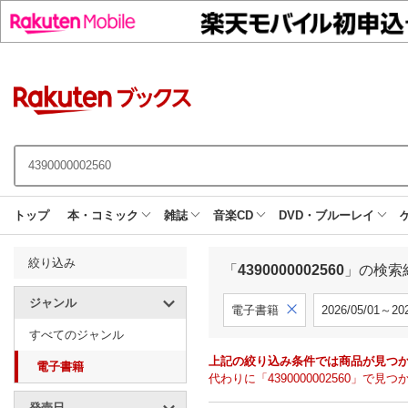
トップ
本・コミック
雑誌
音楽CD
DVD・ブルーレイ
絞り込み
「
4390000002560
」の検索
ジャンル
電子書籍
2026/05/01～202
すべてのジャンル
上記の絞り込み条件では商品が見つ
電子書籍
代わりに「4390000002560」
発売日