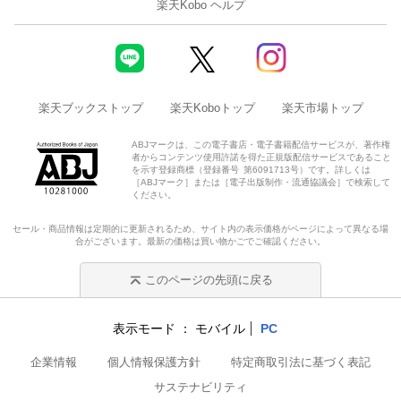
楽天Kobo ヘルプ
楽天ブックストップ
楽天Koboトップ
楽天市場トップ
ABJマークは、この電子書店・電子書籍配信サービスが、著作権
者からコンテンツ使用許諾を得た正規版配信サービスであること
を示す登録商標（登録番号 第6091713号）です。詳しくは
［ABJマーク］または［電子出版制作・流通協議会］で検索して
ください。
セール・商品情報は定期的に更新されるため、サイト内の表示価格がページによって異なる場
合がございます。最新の価格は買い物かごでご確認ください。
このページの先頭に戻る
表示モード
モバイル
PC
企業情報
個人情報保護方針
特定商取引法に基づく表記
サステナビリティ