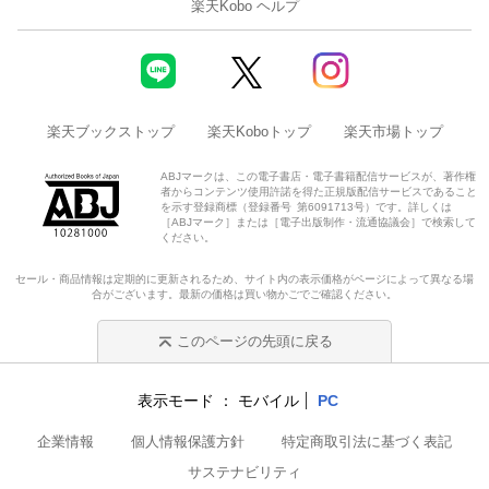
楽天Kobo ヘルプ
楽天ブックストップ
楽天Koboトップ
楽天市場トップ
ABJマークは、この電子書店・電子書籍配信サービスが、著作権
者からコンテンツ使用許諾を得た正規版配信サービスであること
を示す登録商標（登録番号 第6091713号）です。詳しくは
［ABJマーク］または［電子出版制作・流通協議会］で検索して
ください。
セール・商品情報は定期的に更新されるため、サイト内の表示価格がページによって異なる場
合がございます。最新の価格は買い物かごでご確認ください。
このページの先頭に戻る
表示モード
モバイル
PC
企業情報
個人情報保護方針
特定商取引法に基づく表記
サステナビリティ