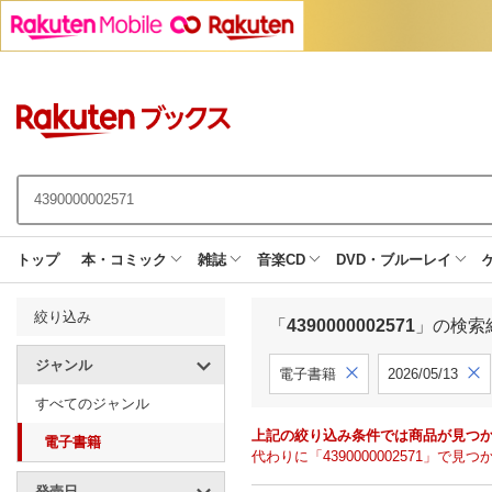
トップ
本・コミック
雑誌
音楽CD
DVD・ブルーレイ
絞り込み
「
4390000002571
」の検索
ジャンル
電子書籍
2026/05/13
すべてのジャンル
上記の絞り込み条件では商品が見つ
電子書籍
代わりに「4390000002571」
発売日