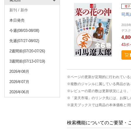
電子
新刊 / 新作
司馬
本日発売
2015
今週(08/03-08/08)
デスク
4,8
先週(07/27-08/02)
43
ポ
2週間前(07/20-07/26)
3週間前(07/13-07/19)
2026年08月
※ページの更新が定期的に行われている
2026年07月
※複数のジャンルに属している商品があ
※レビューの星の数は更新状況により、
2026年06月
※「楽天市場」のリンク先には、お探し
※楽天ブックスでは商品の本体価格と消
検索機能についてのご要望・