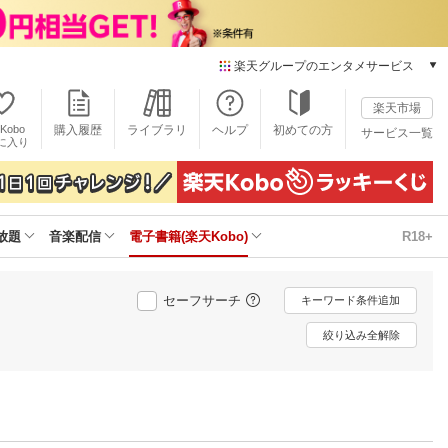
楽天グループのエンタメサービス
電子書籍
楽天市場
楽天Kobo
Kobo
購入履歴
ライブラリ
ヘルプ
初めての方
サービス一覧
本/ゲーム/CD/DVD
に入り
楽天ブックス
雑誌読み放題
楽天マガジン
放題
音楽配信
電子書籍(楽天Kobo)
R18+
音楽配信
楽天ミュージック
動画配信
セーフサーチ
キーワード条件追加
楽天TV
動画配信ガイド
絞り込み全解除
Rakuten PLAY
無料テレビ
Rチャンネル
チケット