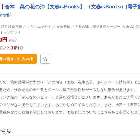
合本 菜の花の沖【文春e-Books】 （文春e-Books）[電子
遼太郎
年07月03日発売 ／ 小説・エッセイ ／ 文藝春秋 ／ 対応端末：電子書籍リーダー, Android, iPhone
トップアプリ
00円
(税込)
イント
1倍
ため、検索結果が実際のページの内容（価格、在庫表示、キャンペーン情報等）と
るため、検索結果の全件数とジャンル毎の合計件数が一致しない場合があります。
リンク先の「みんなのレビュー」と異なる場合がございます。あらかじめご了承く
の商品がない場合もございます。あらかじめご了承ください。また、送料・手数料
費税を含めた総額表示としております。価格表記については
こちら
をご参照くださ
ご意見