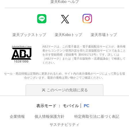
楽天Kobo ヘルプ
楽天ブックストップ
楽天Koboトップ
楽天市場トップ
ABJマークは、この電子書店・電子書籍配信サービスが、著作権
者からコンテンツ使用許諾を得た正規版配信サービスであること
を示す登録商標（登録番号 第6091713号）です。詳しくは
［ABJマーク］または［電子出版制作・流通協議会］で検索して
ください。
セール・商品情報は定期的に更新されるため、サイト内の表示価格がページによって異なる場
合がございます。最新の価格は買い物かごでご確認ください。
このページの先頭に戻る
表示モード
モバイル
PC
企業情報
個人情報保護方針
特定商取引法に基づく表記
サステナビリティ