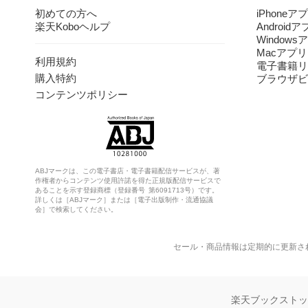
初めての方へ
iPhoneア
楽天Koboヘルプ
Android
Windows
Macアプリ
利用規約
電子書籍リ
購入特約
ブラウザビ
コンテンツポリシー
ABJマークは、この電子書店・電子書籍配信サービスが、著
作権者からコンテンツ使用許諾を得た正規版配信サービスで
あることを示す登録商標（登録番号 第6091713号）です。
詳しくは［ABJマーク］または［電子出版制作・流通協議
会］で検索してください。
セール・商品情報は定期的に更新さ
楽天ブックスト