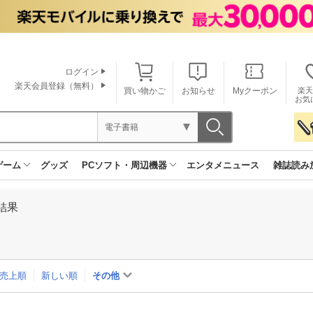
ログイン
楽天会員登録（無料）
買い物かご
お知らせ
Myクーポン
楽天
お気
電子書籍
ゲーム
グッズ
PCソフト・周辺機器
エンタメニュース
雑誌読み
結果
売上順
新しい順
その他