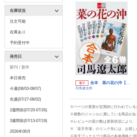
在庫状況
注文可能
在庫あり
予約受付中
発売日
新刊 / 新作
本日発売
合本 菜の花の沖【文春e-Books】 （文春e-Books）
電子
今週(08/03-08/07)
司馬遼太郎
先週(07/27-08/02)
※ページの更新が定期的に行われている
2週間前(07/20-07/26)
※複数のジャンルに属している商品があ
3週間前(07/13-07/19)
※レビューの星の数は更新状況により、
※「楽天市場」のリンク先には、お探し
2026年08月
※楽天ブックスでは商品の本体価格と消