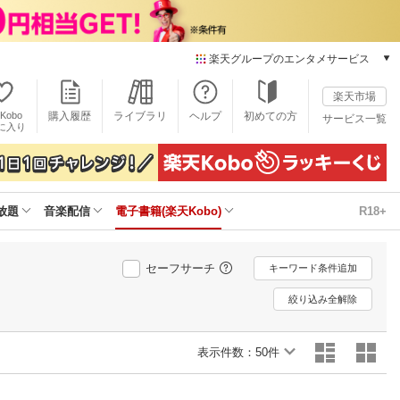
楽天グループのエンタメサービス
電子書籍
楽天市場
楽天Kobo
Kobo
購入履歴
ライブラリ
ヘルプ
初めての方
サービス一覧
本/ゲーム/CD/DVD
に入り
楽天ブックス
雑誌読み放題
楽天マガジン
放題
音楽配信
電子書籍(楽天Kobo)
R18+
音楽配信
楽天ミュージック
動画配信
セーフサーチ
キーワード条件追加
楽天TV
動画配信ガイド
絞り込み全解除
Rakuten PLAY
無料テレビ
表示件数：
50件
Rチャンネル
チケット